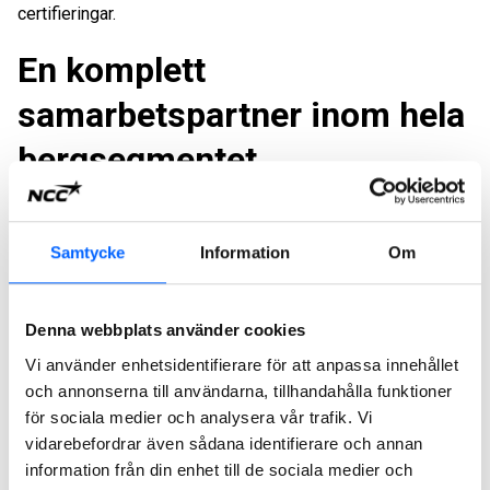
certifieringar.
En komplett
samarbetspartner inom hela
bergsegmentet
Genom att filma varje sprängsalva med drönare upprepar vi
framgångsrika sätt att borra och ladda. Från våra digitala
Samtycke
Information
Om
sprängjournaler drar vi värdefulla insikter kring hur vi kan
utveckla vårt erbjudande ytterligare. Med oss får du en
komplett samarbetspartner som alltid strävar efter att ligga
Denna webbplats använder cookies
i framkant när det gäller sprängning, säkerhet och miljö.
Vi använder enhetsidentifierare för att anpassa innehållet
och annonserna till användarna, tillhandahålla funktioner
Vill du ha en offert på
för sociala medier och analysera vår trafik. Vi
bergsprängning och borrning?
vidarebefordrar även sådana identifierare och annan
information från din enhet till de sociala medier och
Skicka en förfrågan