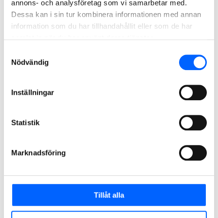
annons- och analysföretag som vi samarbetar med.
Dessa kan i sin tur kombinera informationen med annan
information som du har tillhandahållit eller som de har
samlat in när du har använt deras tjänster.
Kontakta oss för
Samtyckesval
bergarbeten ovan jord
Nödvändig
Inställningar
Statistik
Marknadsföring
Tillåt alla
Mathias Moilanen