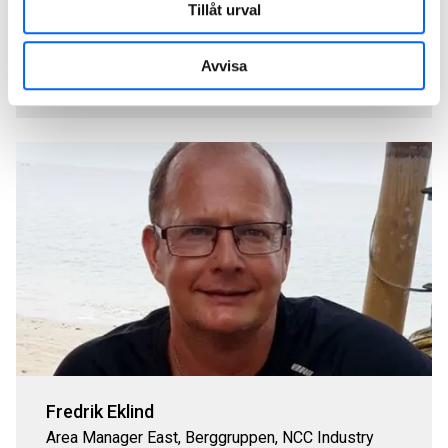
Area Manager West, Berggruppen, NCC Industry
Tillåt urval
070-343 56 25
Avvisa
Skicka mail
Fredrik Eklind
Area Manager East, Berggruppen, NCC Industry