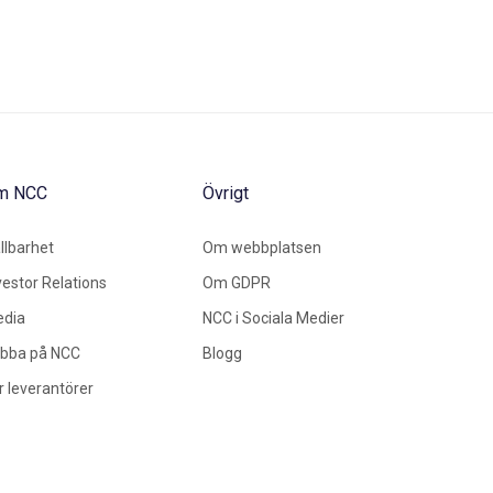
m NCC
Övrigt
llbarhet
Om webbplatsen
vestor Relations
Om GDPR
dia
NCC i Sociala Medier
bba på NCC
Blogg
r leverantörer