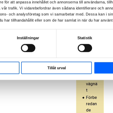
Föreb
e för att anpassa innehållet och annonserna till användarna, tillh
ygga
vår trafik. Vi vidarebefordrar även sådana identifierare och anna
nde
nnons- och analysföretag som vi samarbetar med. Dessa kan i sin
har tillhandahållit eller som de har samlat in när du har använt 
under
håll
på
Inställningar
Statistik
både
kom
muna
lt-
och
Tillåt urval
natio
nellt
vägnä
t
Förbe
redan
de