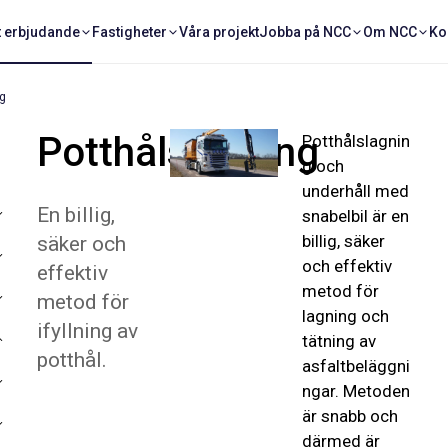
t erbjudande
Fastigheter
Våra projekt
Jobba på NCC
Om NCC
Ko
ng
Potthålslagning
Potthålslagnin
g och
underhåll med
En billig,
snabelbil är en
billig, säker
säker och
och effektiv
effektiv
metod för
metod för
lagning och
ifyllning av
tätning av
potthål.
asfaltbeläggni
ngar. Metoden
är snabb och
därmed är