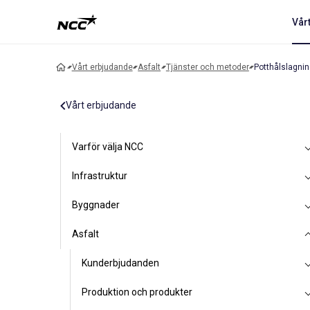
Vår
Vårt erbjudande
Asfalt
Tjänster och metoder
Potthålslagni
Vårt erbjudande
Varför välja NCC
Infrastruktur
Byggnader
Asfalt
Kunderbjudanden
Produktion och produkter