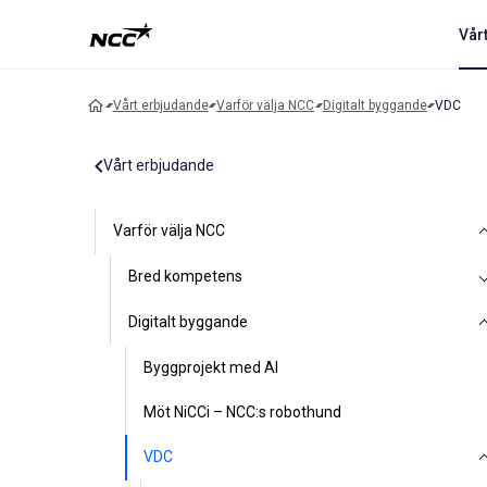
Vår
Vårt erbjudande
Varför välja NCC
Digitalt byggande
VDC
Vårt erbjudande
Varför välja NCC
Bred kompetens
Digitalt byggande
Byggprojekt med AI
Möt NiCCi – NCC:s robothund
VDC