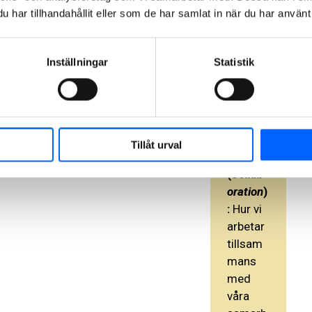
har tillhandahållit eller som de har samlat in när du har använt 
Vad
är
Inställningar
Statistik
VD
C?
Samar
Tillåt urval
bete
(
Collab
oration
)
:
Hur vi
arbetar
tillsam
mans
med
våra