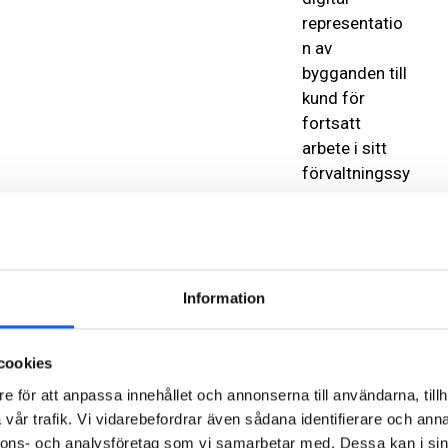
representatio
n av
bygganden till
kund för
fortsatt
arbete i sitt
förvaltningssy
stem.
Se
filmen
Information
om
VDC:
cookies
e för att anpassa innehållet och annonserna till användarna, tillh
vår trafik. Vi vidarebefordrar även sådana identifierare och anna
nnons- och analysföretag som vi samarbetar med. Dessa kan i sin