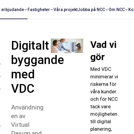
t erbjudande
Fastigheter
Våra projekt
Jobba på NCC
Om NCC
Ko
Digitalt
Vad vi
gör
byggande
Med VDC
med
minimerar vi
riskerna för
VDC
våra kunder
och för NCC
tack vare
Användning
möjligheten
en av
till digital
Virtual
planering,
Design and