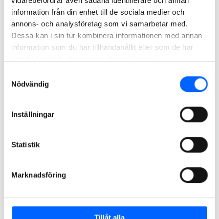
vidarebefordrar även sådana identifierare och annan
Telefonnr
information från din enhet till de sociala medier och
annons- och analysföretag som vi samarbetar med.
Dessa kan i sin tur kombinera informationen med annan
information som du har tillhandahållit eller som de har
E-post
samlat in när du har använt deras tjänster.
Samtyckesval
Nödvändig
Beskriv jobbet du vill ha utfört
Inställningar
Statistik
Marknadsföring
Läs mer om vår
integritetspolicy
Tillåt alla