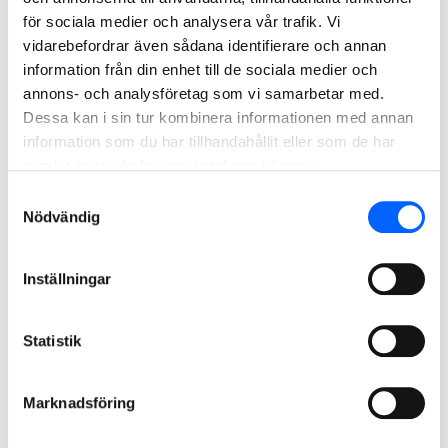
ViacoQuiet - Effektivt bullerdämpande
för sociala medier och analysera vår trafik. Vi
asfaltbeläggning
vidarebefordrar även sådana identifierare och annan
ViacoTop - Slitstark och stabil beläggning
information från din enhet till de sociala medier och
ViacoFlex - Asfalt som anpassar sig efter
annons- och analysföretag som vi samarbetar med.
årstiderna
Dessa kan i sin tur kombinera informationen med annan
information som du har tillhandahållit eller som de har
samlat in när du har använt deras tjänster.
Vill du veta mer om produkten?
Samtyckesval
Nödvändig
Fyll i din information så kontaktar vi dig
Inställningar
Statistik
Namn
Marknadsföring