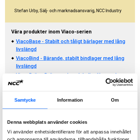
Stefan Urby, Sälj- och marknadsansvarig, NCC Industry
Våra produkter inom Viaco-serien
ViacoBase - Stabilt och tåligt bärlager med lång
livslängd
ViacoBind - Bärande, stabilt bindlager med lång
livslängd
ViacoDrän - Dränerande och bullerdämpande
beläggning
ViacoMat - Tunn toppbeläggning med lång
livslängd
Samtycke
Information
Om
ViacoChip - Slitstark, tunn och kostnadseffektiv
beläggning
Denna webbplats använder cookies
ViacoGrip - Tunn och slitstark beläggning för
Vi använder enhetsidentifierare för att anpassa innehållet
högtrafikerade vägar
och annonserna till användarna, tillhandahålla funktioner