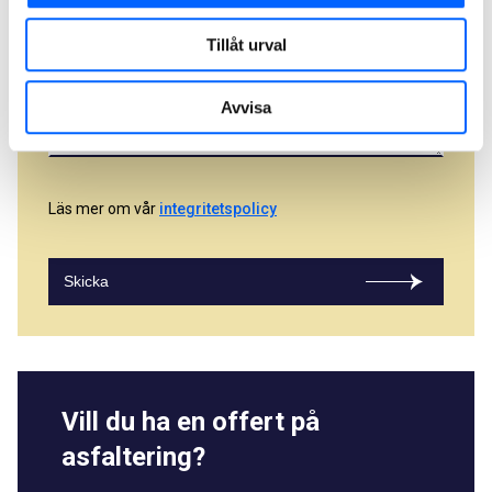
Kartong om 13 kg
Standardförpackning
1 pall = 30 kartonger (390 kg)
Tillåt urval
Kartong om 20 kg
1 pall = 25 kartonger (500 kg)
Avvisa
Avhämtas i transportkokare från asfaltsverk. Minsta
mängd – 500 kg
Läs mer om vår
integritetspolicy
Skicka
Vill du ha en offert på
asfaltering?