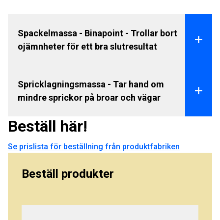
Spackelmassa - Binapoint - Trollar bort
ojämnheter för ett bra slutresultat
Spricklagningsmassa - Tar hand om
mindre sprickor på broar och vägar
Beställ här!
Se prislista för beställning från produktfabriken
Ett jämnt underlag är ett krav för
Beställ produkter
tätskiktsmontage. Binapont slätar effektivt ut
ojämnheter innan det är dags att montera
tätskikt och beläggning. På så sätt får du ett
perfekt slutresultat.
Har det uppstått mindre sprickor på en bro eller