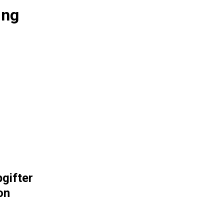
ing
gifter
on