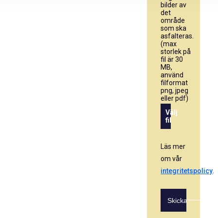
bilder av
det
område
som ska
asfalteras.
(max
storlek på
fil är 30
MB,
använd
filformat
png, jpeg
eller pdf)
Välj
fil
Läs mer
om vår
integritetspolicy
.
Skicka