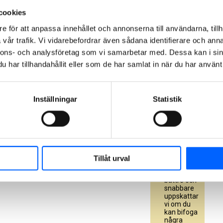
Vad vill
cookies
du ha
hjälp
e för att anpassa innehållet och annonserna till användarna, tillh
med?
vår trafik. Vi vidarebefordrar även sådana identifierare och anna
nnons- och analysföretag som vi samarbetar med. Dessa kan i sin
har tillhandahållit eller som de har samlat in när du har använt 
Inställningar
Statistik
För att
kunna
behandla
Tillåt urval
din
förfrågan
bättre och
snabbare
uppskattar
vi om du
kan bifoga
några