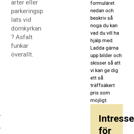
arter eller
formuläret
parkeringsp
nedan och
beskriv så
lats vid
noga du kan
domkyrkan
vad du vill ha
? Asfalt
hjälp med.
funkar
Ladda gärna
överallt.
upp bilder och
skisser så att
vi kan ge dig
ett så
träffsäkert
pris som
möjligt.
Intress
för