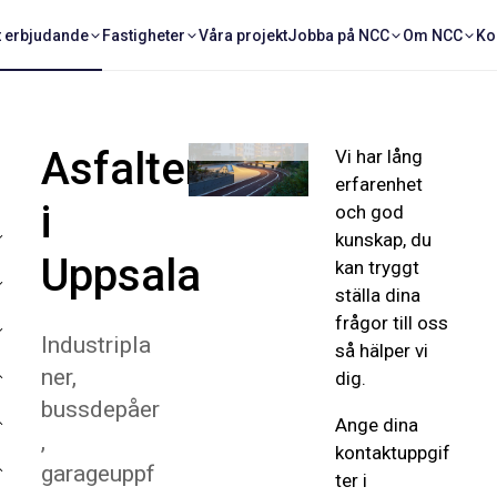
t erbjudande
Fastigheter
Våra projekt
Jobba på NCC
Om NCC
Ko
Kapellgärdet
i Uppsala
Asfaltering
Vi har lång
erfarenhet
i
och god
kunskap, du
Uppsala
kan tryggt
ställa dina
frågor till oss
Industripla
så hälper vi
ner,
dig.
bussdepåer
Ange dina
,
kontaktuppgif
garageuppf
ter i