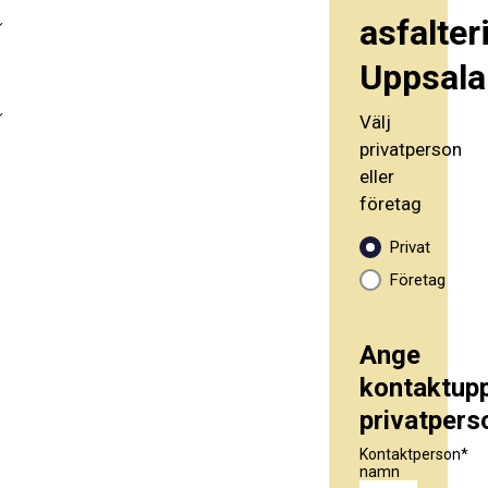
asfalter
Uppsala
Välj
privatperson
eller
företag
Privat
Företag
Ange
kontaktupp
privatpers
Kontaktperson
namn