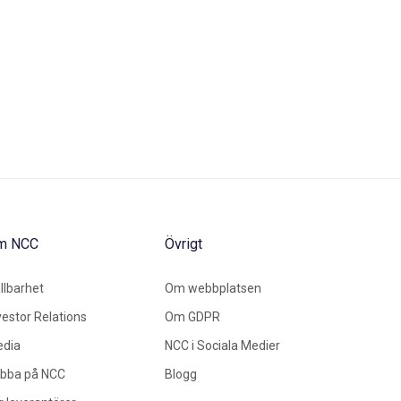
m NCC
Övrigt
llbarhet
Om webbplatsen
vestor Relations
Om GDPR
dia
NCC i Sociala Medier
bba på NCC
Blogg