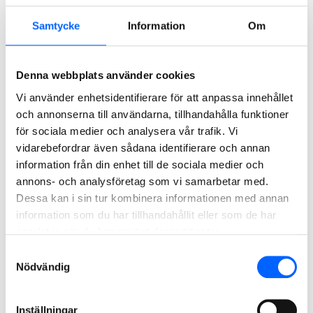
Kontaktperson email
Samtycke
Information
Om
Adress för utförande
Denna webbplats använder cookies
Vi använder enhetsidentifierare för att anpassa innehållet
och annonserna till användarna, tillhandahålla funktioner
för sociala medier och analysera vår trafik. Vi
Postnummer
vidarebefordrar även sådana identifierare och annan
information från din enhet till de sociala medier och
annons- och analysföretag som vi samarbetar med.
Stad
Dessa kan i sin tur kombinera informationen med annan
information som du har tillhandahållit eller som de har
samlat in när du har använt deras tjänster.
Ange storlek på jobb
Samtyckesval
Nödvändig
Inställningar
Vad vill du ha hjälp med?