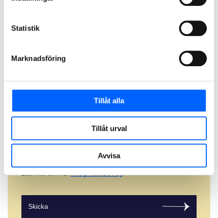
Statistik
Marknadsföring
Tillåt alla
För att kunna behandla din förfrågan bättre och
snabbare uppskattar vi om du kan bifoga några bilder av
det område som ska asfalteras. (max storlek på fil är 30
Tillåt urval
MB, använd filformat png, jpeg eller pdf)
Välj fil
Avvisa
Läs mer om vår
integritetspolicy
.
Skicka