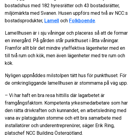
bostadshus med 182 hyresrätter och 43 bostadsrätter,
miljömärkta med Svanen. Husen uppförs med två av NCC:s
bostadsprodukter,
Lamell
och
Folkboende
.
Lamellhusen är i sju våningar och placeras så att de formar
en innergård. På gården står punkthuset i åtta våningar.
Framför allt blir det mindre yteffektiva lägenheter med en
till två rum och kök, men även lägenheter med tre rum och
kök.
Nyligen uppnåddes milstolpen tätt hus för punkthuset. För
de omkringliggande lamellhusen är stommarna på väg upp.
– Vi har haft en bra resa hittills där lagarbetet är
framgångsfaktorn. Kompetenta yrkesmedarbetare som har
den rätta drivkraften och kunnandet, en arbetsledning med
vana av platsgjuten stomme och ett bra samarbete med
installatörer och underentreprenörer, säger Erik Ring,
platschef NCC Building Östergötland.