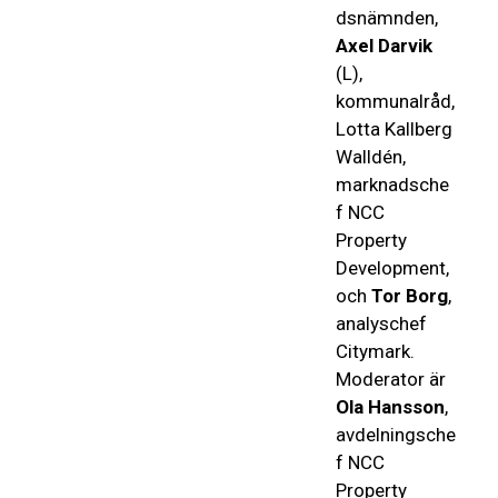
dsnämnden,
Axel Darvik
(L),
kommunalråd,
Lotta Kallberg
Walldén,
marknadsche
f NCC
Property
Development,
och
Tor Borg
,
analyschef
Citymark.
Moderator är
Ola Hansson
,
avdelningsche
f NCC
Property