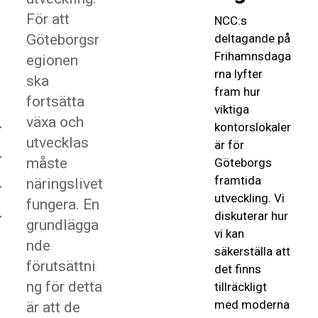
För att
NCC:s
Göteborgsr
deltagande på
Frihamnsdaga
egionen
rna lyfter
ska
fram hur
fortsätta
viktiga
växa och
kontorslokaler
utvecklas
är för
måste
Göteborgs
framtida
näringslivet
utveckling. Vi
fungera. En
diskuterar hur
grundlägga
vi kan
nde
säkerställa att
förutsättni
det finns
ng för detta
tillräckligt
med moderna
är att de