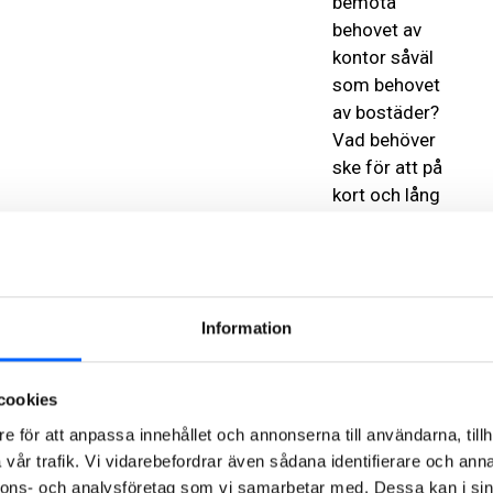
bemöta
behovet av
kontor såväl
som behovet
av bostäder?
Vad behöver
ske för att på
kort och lång
sikt
säkerställa att
näringslivet
får
Information
fungerande
verksamhetsl
okaler i
cookies
Göteborg?
e för att anpassa innehållet och annonserna till användarna, tillh
Detta kommer
vår trafik. Vi vidarebefordrar även sådana identifierare och anna
vi att
nnons- och analysföretag som vi samarbetar med. Dessa kan i sin