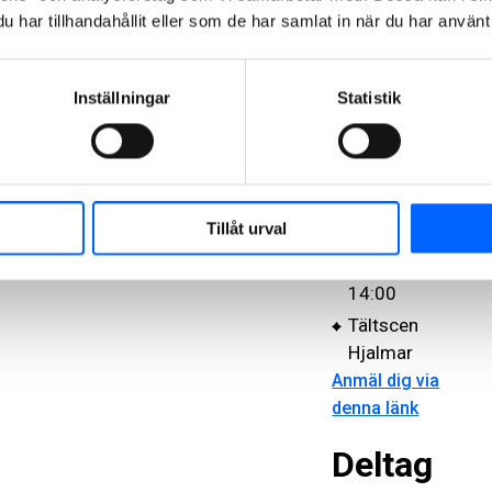
har tillhandahållit eller som de har samlat in när du har använt 
diskutera
under det
scensamtal vi
Inställningar
Statistik
arrangerar på
Frihamnsdaga
rna:
Torsdag 28
Tillåt urval
augusti
Kl 13:20 -
14:00
Tältscen
Hjalmar
Anmäl dig via
denna länk
Deltag