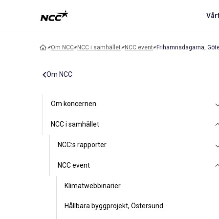
Vår
Om NCC
NCC i samhället
NCC event
Frihamnsdagarna, Göt
Om NCC
Om koncernen
NCC i samhället
NCC:s rapporter
NCC event
Klimatwebbinarier
Hållbara byggprojekt, Östersund