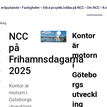
t erbjudande
Fastigheter
Våra projekt
Jobba på NCC
Om NCC
Ko
eborg
NCC
Kontor
är
på
motorn
Frihamnsdagarna
i
2025
Götebo
rgs
Kontor är
motorn i
utveckl
Göteborgs
ing
utveckling.