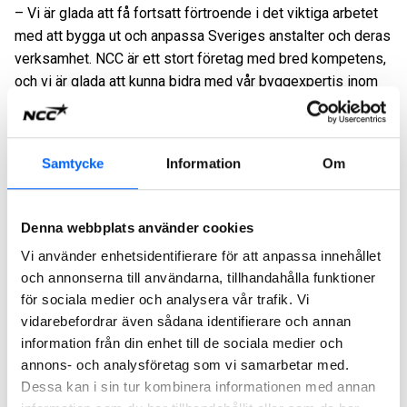
– Vi är glada att få fortsatt förtroende i det viktiga arbetet
med att bygga ut och anpassa Sveriges anstalter och deras
verksamhet. NCC är ett stort företag med bred kompetens,
och vi är glada att kunna bidra med vår byggexpertis inom
projekt som detta, säger Jens Almcrantz, avdelningschef
NCC Building Sverige.
Samtycke
Information
Om
Affären är en totalentreprenad i samverkan och har ett
ordervärde på cirka 140 MSEK. Byggstart för denna nya
etapp är tredje kvartalet 2026 och beräknas vara klart sista
Denna webbplats använder cookies
kvartalet 2028. Affären orderregistreras i affärsområde
NCC Building Sverige under andra kvartalet 2026.
Vi använder enhetsidentifierare för att anpassa innehållet
och annonserna till användarna, tillhandahålla funktioner
För ytterligare information, vänligen kontakta:
för sociala medier och analysera vår trafik. Vi
Lotta Swärd, Kommunikationspartner, NCC,
vidarebefordrar även sådana identifierare och annan
lotta.sward@ncc.se
information från din enhet till de sociala medier och
Jonas Westerberg, produktionschef NCC Building Sverige,
annons- och analysföretag som vi samarbetar med.
Uppsala,
jonas.westerberg@ncc.se
Dessa kan i sin tur kombinera informationen med annan