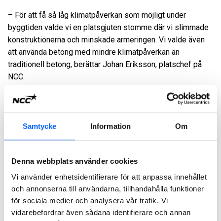
– För att få så låg klimatpåverkan som möjligt under
byggtiden valde vi en platsgjuten stomme där vi slimmade
konstruktionerna och minskade armeringen. Vi valde även
att använda betong med mindre klimatpåverkan än
traditionell betong, berättar Johan Eriksson, platschef på
NCC.
Betongen har optimerats genom att minska mängderna och
minimera spillet. Det handlar också om att använda rätt
sorts betong på rätt plats och att använda så kallad
Samtycke
Information
Om
klimatförbättrad betong med cirka 40 procent slagg i stora
delar av bygget. Genom detta strukturerade och
målmedvetna arbete har klimatpåverkan minskats till
Denna webbplats använder cookies
närmare hälften.
Vi använder enhetsidentifierare för att anpassa innehållet
och annonserna till användarna, tillhandahålla funktioner
Bostäderna stod färdiga i slutet av 2021 och
för sociala medier och analysera vår trafik. Vi
slutberäkningar visar att klimatpåverkan under byggtiden
vidarebefordrar även sådana identifierare och annan
blev 168 CO2e/BTA (koldioxidekvivalenter/bruttoarea),