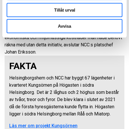
kostnadseffektivt sätt, vilket är ett stort steg på vägen mot
Tillåt urval
klimatneutralitet.
–Vi har faktiskt inte snålat med någonting utan vi har byggt
Avvisa
bostäder med riktigt hög kvalitet till en bråkdel av de
ekonomiska och miljömässiga kostnader man hade behövt
räkna med utan detta initiativ, avslutar NCC:s platschef
Johan Eriksson.
FAKTA
Helsingborgshem och NCC har byggt 67 lägenheter i
kvarteret Kungsörnen på Högasten i södra
Helsingborg. Det är 2 låghus och 2 höghus som består
av tvåor, treor och fyror. De blev klara i slutet av 2021
då de första hyresgästerna kunde flytta in. Högasten
ligger i södra Helsingborg mellan Råå och Miatorp.
Läs mer om projekt Kungsörnen