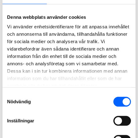
nyligen byggt ett nytt häkte i Kristianstad.
Denna webbplats använder cookies
Uppdraget påbörjades hösten 2025 och beräknas vara
Vi använder enhetsidentifierare för att anpassa innehållet
färdigt våren 2027. Projektet genomförs som en
och annonserna till användarna, tillhandahålla funktioner
totalentreprenad i samverkan och ordervärdet, som
för sociala medier och analysera vår trafik. Vi
beräknas uppgå till cirka 95 MSEK, orderregistreras
vidarebefordrar även sådana identifierare och annan
löpande i NCC Infrastructure.
information från din enhet till de sociala medier och
För ytterligare information, vänligen kontakta:
annons- och analysföretag som vi samarbetar med.
Mattias Svensson, affärschef NCC Infrastructure, 070-579
Dessa kan i sin tur kombinera informationen med annan
32 21,
mattias,svensson@ncc.se
information som du har tillhandahållit eller som de har
samlat in när du har använt deras tjänster.
Ann-Katrin Johansson, kommunikationspartner, NCC Group,
076-521 53 43,
ann-katrin.johansson@ncc.se
Samtyckesval
Nödvändig
NCC:s presstjänst: 08-585 519 00, press@ncc.se,
NCC:s
Mediabank
Inställningar
Om NCC
.
NCC är ett av de ledande byggföretagen i Norden.
Som expert på att driva komplexa byggprocesser bidrar