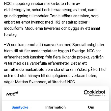
NCC:s uppdrag innebär markarbete i form av
etableringsytor, schakt och terrassering av tomt, samt
grundläggning till moduler. Totalt utökas anstalten, som
enbart tar emot kvinnor, med 192 anstaltsplatser i
modulform. Modulerna levereras och byggs av ett annat
företag.
–Vi ser fram emot att i samverkan med Specialfastigheter
bidra till att fler anstaltsplatser byggs i Sverige. NCC har
erfarenhet och kunskap från flera liknande projekt, varifrån
vi tar med oss värdefulla erfarenheter. Det är ett
omfattande markarbete som ska utföras i Ystad, på kort tid
och med stor hänsyn till den pågående verksamheten,
säger Mattias Svensson, affärschef
NCC.
NCC har stor erfarenhet av att genomföra
säkerhetsklassade projekt. I närområdet bygger NCC ut
Kriminalvårdens anstalt i Vä utanför Kristianstad samt har
Samtycke
Information
Om
inlett samarbete om en ny anstalt i Trelleborg. NCC har även