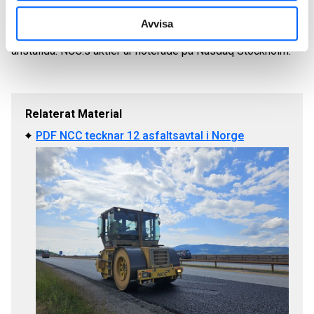
och stenmaterial samt kommersiell fastighetsutveckling.
Avvisa
2025 omsatte NCC ca 56 miljarder SEK och hade 11 500
anställda. NCC:s aktier är noterade på Nasdaq Stockholm.
Relaterat Material
PDF NCC tecknar 12 asfaltsavtal i Norge