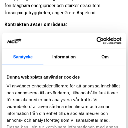
förutsägbara energipriser och stärker dessutom
försörjningstryggheten, säger Grete Aspelund.
Kontrakten avser områdena:
Innlandet fylkeskommune – Gudbrandsdalen, Valdres,
Nord Østerdalen
Innlandet fylkeskommune – Ren/Engerdal/Trysil
Samtycke
Information
Om
Agder fylkeskommune – Agder midt
Rogaland fylkeskommune – Nord Rogaland
Rogaland fylkeskommune – Nord Jæren
Denna webbplats använder cookies
Akershus fylkeskommune – Förstärkning och asfaltering
Vi använder enhetsidentifierare för att anpassa innehållet
Møre og Romsdal fylkeskommune – Fylkesveger
och annonserna till användarna, tillhandahålla funktioner
för sociala medier och analysera vår trafik. Vi
Sunnmøre
vidarebefordrar även sådana identifierare och annan
Statens vegvesen – Stor Oslo
information från din enhet till de sociala medier och
Statens vegvesen – Nedre Buskerud och Akershus vest
annons- och analysföretag som vi samarbetar med.
Statens vegvesen – Telemark
Dessa kan i sin tur kombinera informationen med annan