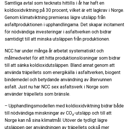
Samtliga avtal som tecknats hittills i år har haft en
koldioxidviktning på 30 procent, vilket är ett lagkrav i Norge.
Genom klimatviktning premieras lägre utsläpp från
asfaltproduktionen i upphandlingarna. Det skapar incitament
för nödvändiga investeringar i asfaltverken och bidrar
samtidigt till att minska utsläppen från produktionen.
NCC har under många år arbetat systematiskt och
målmedvetet för att hitta produktionslösningar som bidrar
till att sänka koldioxidutsläppen. Bland annat genom att
använda träpellets som energikälla i asfaltverken, biogent
bindemedel och betydande användning av återvunnen
asfalt. Just nu har NCC sex asfaltsverk i Norge som
använder träpellets som bränsle.
– Upphandlingsmodellen med koldioxidviktning bidrar både
till nödvändiga minskningar av CO₂-utsläpp och till att
Norge kan nå sina klimatmål. Utöver de tydligt lägre
utsläppen ger användningen av träpellets också mer