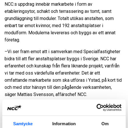
NCC:s uppdrag innebär markarbete i form av
etableringsytor, schakt och terrassering av tomt, samt
grundläggning till moduler. Totalt utökas anstalten, som
enbart tar emot kvinnor, med 192 anstaltsplatser i
modulform. Modulerna levereras och byggs av ett annat
företag.
–Vi ser fram emot att i samverkan med Specialfastigheter
bidra till att fler anstaltsplatser byggs i Sverige. NCC har
erfarenhet och kunskap från flera liknande projekt, varifrån
vi tar med oss värdefulla erfarenheter. Det är ett
omfattande markarbete som ska utföras i Ystad, på kort tid
och med stor hänsyn till den pågående verksamheten,
säger Mattias Svensson, affärschef
NCC.
NCC har stor erfarenhet av att genomföra
säkerhetsklassade projekt. I närområdet bygger NCC ut
Kriminalvårdens anstalt i Vä utanför Kristianstad samt har
Samtycke
Information
Om
inlett samarbete om en ny anstalt i Trelleborg. NCC har även