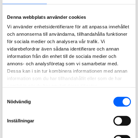
nyligen byggt ett nytt häkte i Kristianstad.
Denna webbplats använder cookies
Uppdraget påbörjades hösten 2025 och beräknas vara
Vi använder enhetsidentifierare för att anpassa innehållet
färdigt våren 2027. Projektet genomförs som en
och annonserna till användarna, tillhandahålla funktioner
totalentreprenad i samverkan och ordervärdet, som
för sociala medier och analysera vår trafik. Vi
beräknas uppgå till cirka 95 MSEK, orderregistreras
vidarebefordrar även sådana identifierare och annan
löpande i NCC Infrastructure.
information från din enhet till de sociala medier och
För ytterligare information, vänligen kontakta:
annons- och analysföretag som vi samarbetar med.
Mattias Svensson, affärschef NCC Infrastructure, 070-579
Dessa kan i sin tur kombinera informationen med annan
32 21,
mattias,svensson@ncc.se
information som du har tillhandahållit eller som de har
samlat in när du har använt deras tjänster.
Ann-Katrin Johansson, kommunikationspartner, NCC Group,
076-521 53 43,
ann-katrin.johansson@ncc.se
Samtyckesval
Nödvändig
NCC:s presstjänst: 08-585 519 00, press@ncc.se,
NCC:s
Mediabank
Inställningar
Om NCC
.
NCC är ett av de ledande byggföretagen i Norden.
Som expert på att driva komplexa byggprocesser bidrar