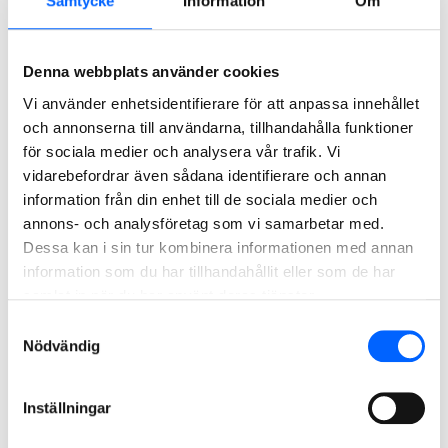
Samtycke
Information
Om
Tove Stål, Head of Group External Relations NCC, 076-521
61 02.
Denna webbplats använder cookies
NCC:s presstjänst: 08-585 519 00, press@ncc.se,
NCC:s
Vi använder enhetsidentifierare för att anpassa innehållet
Mediabank
och annonserna till användarna, tillhandahålla funktioner
för sociala medier och analysera vår trafik. Vi
Om NCC. NCC är ett av de ledande byggföretagen i Norden.
vidarebefordrar även sådana identifierare och annan
Som expert på att driva komplexa byggprocesser bidrar
information från din enhet till de sociala medier och
NCC till byggande som har en positiv inverkan på kunderna
annons- och analysföretag som vi samarbetar med.
och på samhällets utveckling i stort. Verksamheten
Dessa kan i sin tur kombinera informationen med annan
omfattar bygg- och infrastrukturprojekt, produktion av asfalt
information som du har tillhandahållit eller som de har
och stenmaterial samt kommersiell fastighetsutveckling.
samlat in när du har använt deras tjänster.
2025 omsatte NCC ca 56 miljarder SEK och hade 11 500
Samtyckesval
anställda. NCC:s aktier är noterade på Nasdaq Stockholm.
Nödvändig
Inställningar
Relaterat Material