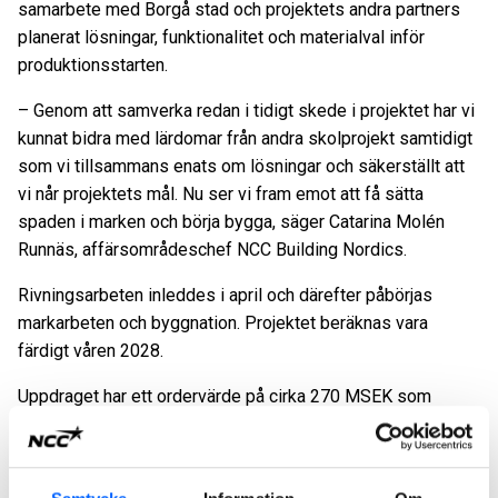
samarbete med Borgå stad och projektets andra partners
planerat lösningar, funktionalitet och materialval inför
produktionsstarten.
– Genom att samverka redan i tidigt skede i projektet har vi
kunnat bidra med lärdomar från andra skolprojekt samtidigt
som vi tillsammans enats om lösningar och säkerställt att
vi når projektets mål. Nu ser vi fram emot att få sätta
spaden i marken och börja bygga, säger Catarina Molén
Runnäs, affärsområdeschef NCC Building Nordics.
Rivningsarbeten inleddes i april och därefter påbörjas
markarbeten och byggnation. Projektet beräknas vara
färdigt våren 2028.
Uppdraget har ett ordervärde på cirka 270 MSEK som
orderregistreras i det andra kvartalet 2026 i affärsområde
NCC Building Nordics.
För ytterligare information, vänligen kontakta: