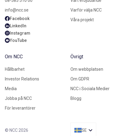
08-585 510 00
Vårt erbjudande
info@ncc.se
Varför välja NCC
Facebook
Våra projekt
LinkedIn
Instagram
YouTube
Om NCC
Övrigt
Hållbarhet
Om webbplatsen
Investor Relations
Om GDPR
Media
NCC i Sociala Medier
Jobba på NCC
Blogg
För leverantörer
© NCC 2026
SE