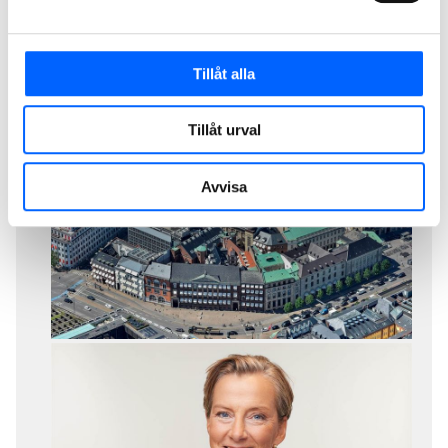
Relaterat Material
Tillåt alla
PDF NCC renoverar historiskt kvarter i
Köpenhamn
Tillåt urval
Avvisa