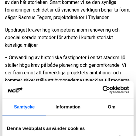
av den här storleken. Snart kommer vi se den synliga
förändringen och det är då visionen verkligen börjar ta form,
säger Rasmus Tøgern, projektdirektör i Thylander.
Uppdraget kräver hög kompetens inom renovering och
specialiserade metoder för arbete i kulturhistoriskt
känsliga miljöer.
− Omvandling av historiska fastigheter i en tät stadsmiljö
ställer höga krav på både planering och genomförande. Vi
ser fram emot att förverkliga projektets ambitioner och
kommer säkerställa att byggnaderna utvecklas till moderna
och funktionella lokaler, samtidigt som den historiska
karaktären bevaras, säger Catarina Molén-Runnäs,
affärsområdeschef NCC Building Nordics.
Samtycke
Information
Om
Byggnationen startar våren 2026 och beräknas vara
färdigställd senast 2027.
Denna webbplats använder cookies
Uppdraget har ett ordervärde om cirka 800 MSEK som