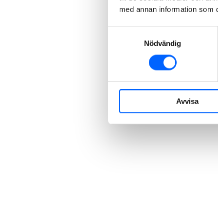
med annan information som du 
Samtyckesval
Nödvändig
Avvisa