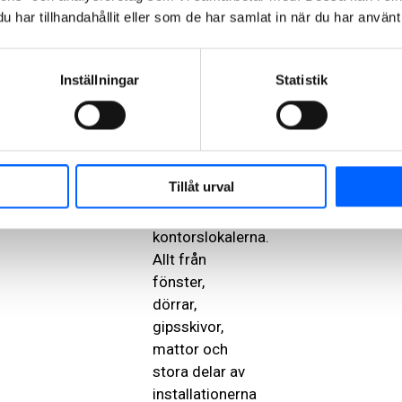
Projektet har
har tillhandahållit eller som de har samlat in när du har använt 
höga
ambitioner på
hållbarhet och
Inställningar
Statistik
återbruk och
en stor del
produkter
kommer
Tillåt urval
återbrukas i
de nya
kontorslokalerna.
Allt från
fönster,
dörrar,
gipsskivor,
mattor och
stora delar av
installationerna