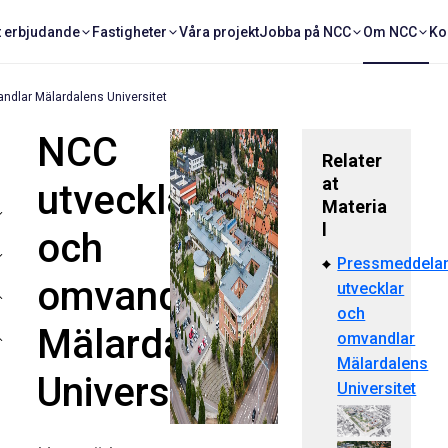
t erbjudande
Fastigheter
Våra projekt
Jobba på NCC
Om NCC
Ko
ndlar Mälardalens Universitet
NCC
Relater
at
utvecklar
Materia
l
och
Pressmeddela
omvandlar
utvecklar
och
Mälardalens
omvandlar
Mälardalens
Universitet
Universitet