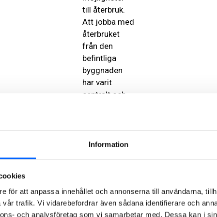
till återbruk.
Att jobba med
återbruket
från den
befintliga
byggnaden
har varit
centralt och
nu är det upp
till oss att
gemensamt
förverkliga
Information
alla idéer,
säger
cookies
Thomas Wall,
projektche
f
e för att anpassa innehållet och annonserna till användarna, tillh
på Hemsö.
vår trafik. Vi vidarebefordrar även sådana identifierare och anna
nnons- och analysföretag som vi samarbetar med. Dessa kan i sin