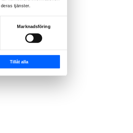
deras tjänster.
Marknadsföring
Tillåt alla