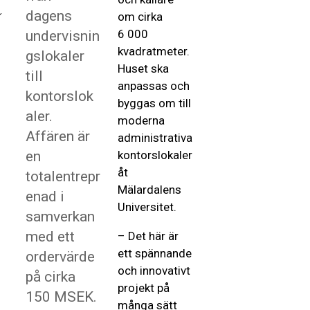
dagens
om cirka
6 000
undervisnin
kvadratmeter.
gslokaler
Huset ska
till
anpassas och
kontorslok
byggas om till
aler.
moderna
Affären är
administrativa
en
kontorslokaler
åt
totalentrepr
Mälardalens
enad i
Universitet.
samverkan
med ett
– Det här är
ett spännande
ordervärde
och innovativt
på cirka
projekt på
150 MSEK.
många sätt