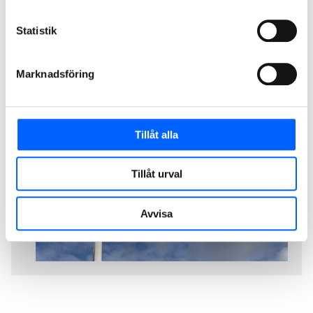
Relaterat Material
Statistik
PDF NCC bygger kontor och laboratorium för
drygt 2mdr
Marknadsföring
Tillåt alla
Tillåt urval
Avvisa