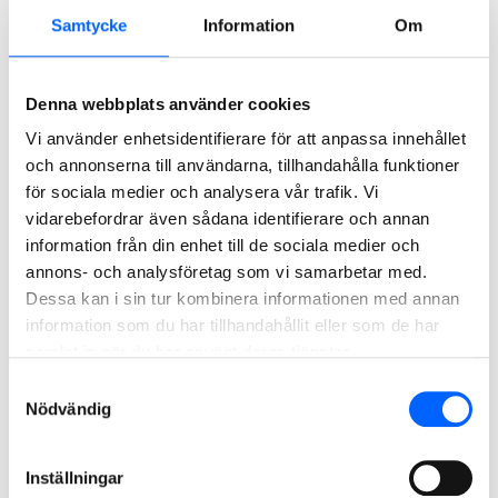
Building Nordics.
Samtycke
Information
Om
För ytterligare information, vänligen kontakta:
Tove Stål, Head of Group External Relations NCC, 076-521
Denna webbplats använder cookies
61 02, tove.stal@ncc.se
Vi använder enhetsidentifierare för att anpassa innehållet
NCC:s presstjänst: 08-585 519 00, press@ncc.se,
NCC:s
och annonserna till användarna, tillhandahålla funktioner
Mediabank
för sociala medier och analysera vår trafik. Vi
vidarebefordrar även sådana identifierare och annan
Om NCC. NCC är ett av de ledande byggföretagen i Norden.
information från din enhet till de sociala medier och
Som expert på att driva komplexa byggprocesser bidrar
annons- och analysföretag som vi samarbetar med.
NCC till byggande som har en positiv inverkan på kunderna
Dessa kan i sin tur kombinera informationen med annan
och på samhällets utveckling i stort. Verksamheten
information som du har tillhandahållit eller som de har
omfattar bygg- och infrastrukturprojekt, produktion av asfalt
samlat in när du har använt deras tjänster.
och stenmaterial samt kommersiell fastighetsutveckling.
Samtyckesval
2024 omsatte NCC ca 62 miljarder SEK och hade 11 800
Nödvändig
anställda. NCC:s aktier är noterade på Nasdaq Stockholm.
Inställningar