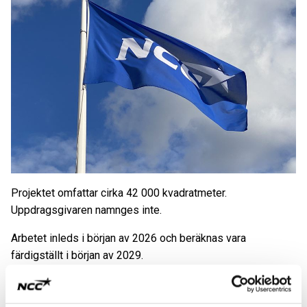
Projektet omfattar cirka 42 000 kvadratmeter.
Uppdragsgivaren namnges inte.
Arbetet inleds i början av 2026 och beräknas vara
färdigställt i början av 2029.
Ordervärdet uppgår till cirka 2,37 miljarder SEK och
orderregistreras i fjärde kvartalet 2025 i affärsområde NCC