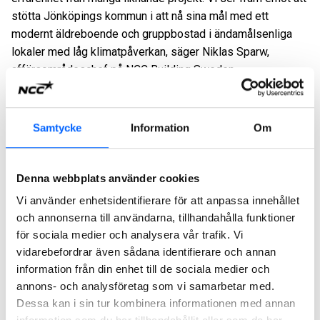
stötta Jönköpings kommun i att nå sina mål med ett
modernt äldreboende och gruppbostad i ändamålsenliga
lokaler med låg klimatpåverkan, säger Niklas Sparw,
affärsområdeschef på NCC Building Sweden.
Totalt ska närmare 20 000 kvadratmeter byggas inom
fastigheten Omtanken 1 i Jönköping. Äldreboendet byggs
Samtycke
Information
Om
med en trästomme av korslimträ och med tillhörande
väderskydd.
Denna webbplats använder cookies
Projektet påbörjas i tredje kvartalet 2025 och beräknas vara
klart hösten 2028. Affären har ett ordervärde på cirka 370
Vi använder enhetsidentifierare för att anpassa innehållet
MSEK som orderregistreras i affärsområde NCC Building
och annonserna till användarna, tillhandahålla funktioner
Sweden under tredje kvartalet 2025.
för sociala medier och analysera vår trafik. Vi
vidarebefordrar även sådana identifierare och annan
För ytterligare information, vänligen kontakta:
information från din enhet till de sociala medier och
Andreas Saltin, affärschef NCC Building Sweden Sydost,
annons- och analysföretag som vi samarbetar med.
andreas.saltin@ncc.se
Dessa kan i sin tur kombinera informationen med annan
Amelie Winberg, presschef NCC Sverige,