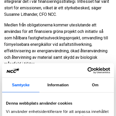
integrerar det i vår finansieringsstrategi. Intresset har varit
stort för emissionen, vilket är ett styrkebesked, säger
Susanne Lithander, CFO NCC.
Medlen från obligationerna kommer uteslutande att
användas för att finansiera gröna projekt och initiativ så
som hållbara fastighetsutvecklingsprojekt, omvandling till
förnyelsebara energikällor vid asfaltstillverkning,
effektivisering av energianvändning, ökad återanvändning
och återvinning av material samt skydd av biologisk
mångfald i täkter.
Det gröna ramverket för obligationerna uppdaterades i juni
2022 och har verifierats av Centre for International Climate
Samtycke
Information
Om
and Environmental Research (CICERO), ett oberoende
forskningscenter knutet till Universitetet i Oslo. Ramverket
klassas som ”medium green”.
Denna webbplats använder cookies
SEB och Danske Bank var arrangörer av transaktionen och
Vi använder enhetsidentifierare för att anpassa innehållet