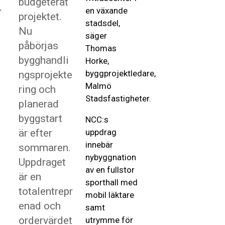
budgeterat
en växande
projektet.
stadsdel,
Nu
säger
påbörjas
Thomas
bygghandli
Horke,
byggprojektledare,
ngsprojekte
Malmö
ring och
Stadsfastigheter.
planerad
byggstart
NCC:s
är efter
uppdrag
innebär
sommaren.
nybyggnation
Uppdraget
av en fullstor
är en
sporthall med
totalentrepr
mobil läktare
enad och
samt
ordervärdet
utrymme för