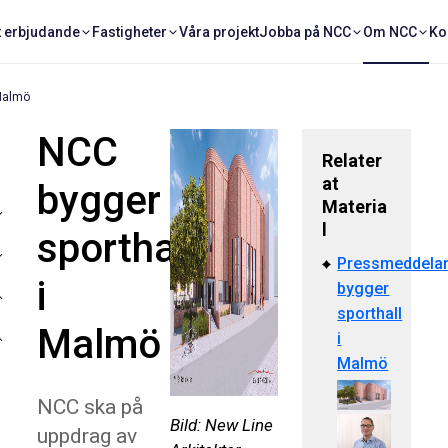
t erbjudande
Fastigheter
Våra projekt
Jobba på NCC
Om NCC
Ko
 Malmö
NCC
Relater
at
bygger
Materia
l
sporthall
Pressmeddela
i
bygger
sporthall
Malmö
i
Malmö
NCC ska på
Bild: New Line
uppdrag av