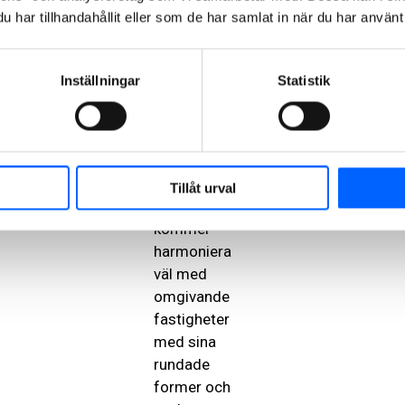
delvis
har tillhandahållit eller som de har samlat in när du har använt 
platsgjuten
och delvis
prefabricerad
Inställningar
Statistik
stomme.
Taket förses
med solceller.
– Hyllies nya
Tillåt urval
sporthall
kommer
harmoniera
väl med
omgivande
fastigheter
med sina
rundade
former och