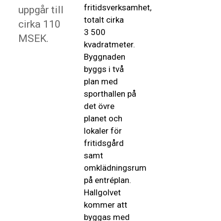
fritidsverksamhet,
uppgår till
totalt cirka
cirka 110
3 500
MSEK.
kvadratmeter.
Byggnaden
byggs i två
plan med
sporthallen på
det övre
planet och
lokaler för
fritidsgård
samt
omklädningsrum
på entréplan.
Hallgolvet
kommer att
byggas med