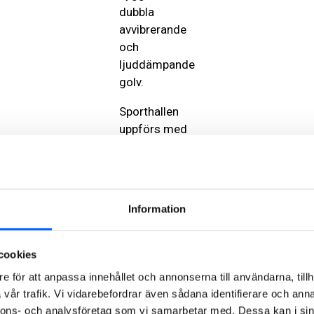
dubbla
avvibrerande
och
ljuddämpande
golv.
Sporthallen
uppförs med
fasad helt av
tegel, där
olika typer av
murning
Information
skapar ett
spännande
mönster.
cookies
Projektet
e för att anpassa innehållet och annonserna till användarna, tillh
kommer att
vår trafik. Vi vidarebefordrar även sådana identifierare och anna
utföras med
nnons- och analysföretag som vi samarbetar med. Dessa kan i sin