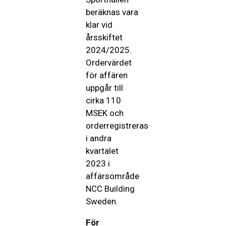
beräknas vara
klar vid
årsskiftet
2024/2025.
Ordervärdet
för affären
uppgår till
cirka 110
MSEK och
orderregistreras
i andra
kvartalet
2023 i
affärsområde
NCC Building
Sweden.
För