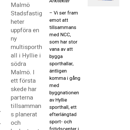
Arkitekter
Malmö
Stadsfastig
– Vi ser fram
emot att
heter
tillsammans
uppföra en
med NCC,
ny
som har stor
multisporth
vana av att
all i Hyllie i
bygga
södra
sporthallar,
äntligen
Malmö. I
komma i gång
ett första
med
skede har
byggnationen
parterna
av Hyllie
tillsamman
sporthall, ett
s planerat
efterlängtad
sport- och
och
fritidscenter i