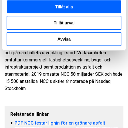
Tove Stål, presschef NCC Sverige, 076-521 61 02
Tillåt alla
NCC:s presstelefon 08-585 519 00, E-post:
press@ncc.se
,
NCC:s Mediabank
Tillåt urval
Om NCC. NCC är ett av de ledande byggföretagen i Norden.
Som expert på att driva komplexa byggprocesser bidrar
Avvisa
NCC till byggande som har en positiv inverkan på kunderna
och på samhällets utveckling i stort. Verksamheten
omfattar kommersiell fastighetsutveckling, bygg- och
infrastrukturprojekt samt produktion av asfalt och
stenmaterial. 2019 omsatte NCC 58 miljarder SEK och hade
15 500 anställda. NCC:s aktier är noterade på Nasdaq
Stockholm.
Relaterade länkar
PDF NCC testar lignin för en grönare asfalt