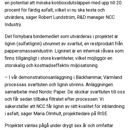
en potential att minska koldioxidutsläppen med upp till 20
procent för färdig asfalt, vilket vi nu ska testa och
utvärdera, säger Robert Lundström, R&D manager NCC
Industry.
Det förnybara bindemedlet som utvärderas i projektet är
lignin (sulfatlignin) utvunnet av svartlut, en restprodukt från
pappersmassaindustrin. Ligninet är en inhemsk råvara som
finns tillgängligt i stora kvantiteter, vilket möjliggör en
storskalig och kostnadseffektiv miljösatsning.
–
I vår demonstrationsanläggning i Bäckhammar, Värmland
processas svartluten och lignin utvinns. Anläggningen
samarbetar med Nordic Paper. De skickar svartluten till oss
och får sedan tillbaka filtratet efter processen. Vi
säkerställer att NCC får lignin av rätt kvalitet för inblandning
i asfalt, säger Maria Ölmhult, projektledare på RISE.
Projektet väntas pågå under drygt sex år och omfattar