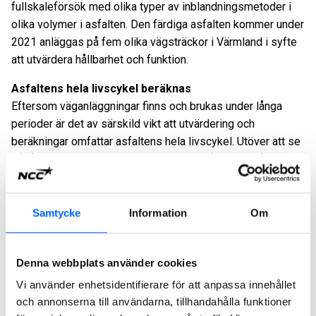
fullskaleförsök med olika typer av inblandningsmetoder i
olika volymer i asfalten. Den färdiga asfalten kommer under
2021 anläggas på fem olika vägsträckor i Värmland i syfte
att utvärdera hållbarhet och funktion.
Asfaltens hela livscykel beräknas
Eftersom väganläggningar finns och brukas under långa
perioder är det av särskild vikt att utvärdering och
beräkningar omfattar asfaltens hela livscykel. Utöver att se
på råvarornas inneboende egenskaper så är miljöpåverkan
när asfalten läggs, ska underhållas och dess möjligheter till
att återvinnas av stor vikt.
Samtycke
Information
Om
– För att kunna ta rationella beslut i omställningen mot mer
förnybara råvaror är det viktigt att utesluta risker för
suboptimering, det vill säga att helheten blir sämre genom
Denna webbplats använder cookies
att byta ut delarna. Vi behöver säkerställa att lignin inte
Vi använder enhetsidentifierare för att anpassa innehållet
medför ett ökat nettoutsläpp av CO2 genom till exempel
och annonserna till användarna, tillhandahålla funktioner
kortare livslängd, ökad förbrukning eller att det minskar