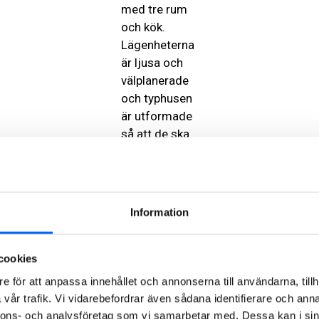
med tre rum
och kök.
Lägenheterna
är ljusa och
välplanerade
och typhusen
är utformade
så att de ska
vara
beständiga
och lättskötta
över tid.
Information
Innergårdens
utemiljö är
cookies
delvis belägen
e för att anpassa innehållet och annonserna till användarna, tillh
ovanpå ett
vår trafik. Vi vidarebefordrar även sådana identifierare och anna
underjordiskt
nnons- och analysföretag som vi samarbetar med. Dessa kan i sin