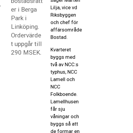
bostadsrätt
Lilja, vice vd
er i Berga
Riksbyggen
Park i
och chef för
Linköping.
affärsområde
Ordervärde
Bostad.
t uppgår till
Kvarteret
290 MSEK.
byggs med
två av NCC:s
typhus, NCC
Lamell och
NCC
Folkboende.
Lamellhusen
får sju
våningar och
byggs så att
de formar en