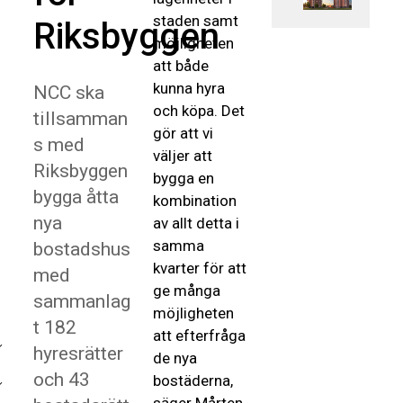
staden samt
Riksbyggen
möjligheten
att både
kunna hyra
NCC ska
och köpa. Det
tillsamman
gör att vi
s med
väljer att
Riksbyggen
bygga en
bygga åtta
kombination
nya
av allt detta i
samma
bostadshus
kvarter för att
med
ge många
sammanlag
möjligheten
t 182
att efterfråga
hyresrätter
de nya
och 43
bostäderna,
säger Mårten