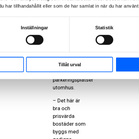
garage som
har tillhandahållit eller som de har samlat in när du har använt 
förser
kvarteret med
parkeringsplatser.
Inställningar
Statistik
Här kommer
det även att
byggas en
lekplats,
samvaroytor
Tillåt urval
samt
parkeringsplatser
utomhus.
– Det här är
bra och
prisvärda
bostäder som
byggs med