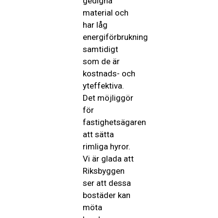
gedigna
material och
har låg
energiförbrukning
samtidigt
som de är
kostnads- och
yteffektiva.
Det möjliggör
för
fastighetsägaren
att sätta
rimliga hyror.
Vi är glada att
Riksbyggen
ser att dessa
bostäder kan
möta