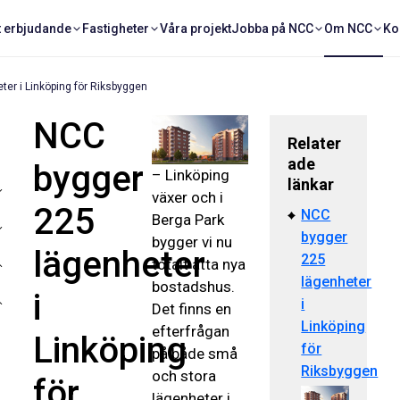
t erbjudande
Fastigheter
Våra projekt
Jobba på NCC
Om NCC
Ko
er i Linköping för Riksbyggen
NCC
Relater
ade
bygger
– Linköping
länkar
växer och i
225
NCC
Berga Park
bygger
bygger vi nu
lägenheter
225
totalt åtta nya
lägenheter
bostadshus.
i
i
Det finns en
Linköping
efterfrågan
Linköping
för
på både små
Riksbyggen
och stora
för
lägenheter i