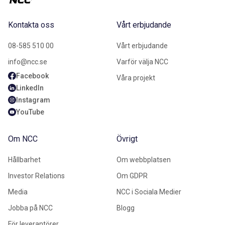
Kontakta oss
Vårt erbjudande
08-585 510 00
Vårt erbjudande
info@ncc.se
Varför välja NCC
Facebook
Våra projekt
LinkedIn
Instagram
YouTube
Om NCC
Övrigt
Hållbarhet
Om webbplatsen
Investor Relations
Om GDPR
Media
NCC i Sociala Medier
Jobba på NCC
Blogg
För leverantörer