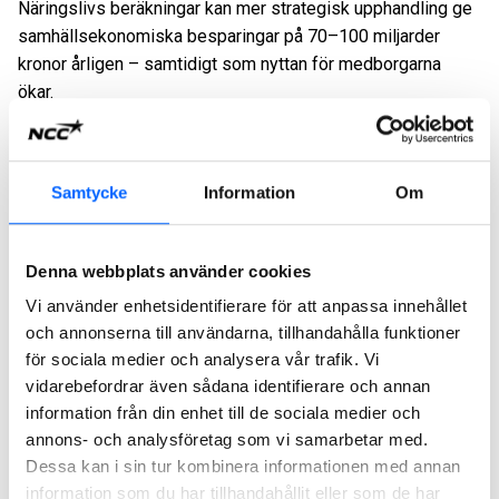
Näringslivs beräkningar kan mer strategisk upphandling ge
samhällsekonomiska besparingar på 70–100 miljarder
kronor årligen – samtidigt som nyttan för medborgarna
ökar.
Diskussionen som följde kretsade kring hur LOU kan främja
innovation och hållbarhet, hur samverkan med näringslivet
kan accelerera klimatomställningen och hur rätt ramvillkor
Samtycke
Information
Om
möjliggör investeringar i klimatsmart infrastruktur.
På kvällen genomförde NCC ett event som lyfte frågan om
Denna webbplats använder cookies
jämställdhet och mångfald
inom mark- och
Vi använder enhetsidentifierare för att anpassa innehållet
beläggningsbranschen, där könsfördelningen fortfarande är
och annonserna till användarna, tillhandahålla funktioner
ojämn. Ett inkluderande arbetsklimat är inte bara en
för sociala medier och analysera vår trafik. Vi
värderingsfråga – det ger konkreta resultat: bättre
vidarebefordrar även sådana identifierare och annan
arbetsmiljö, starkare kundrelationer, mer träffsäker
information från din enhet till de sociala medier och
kompetensförsörjning, högre innovationskraft och ökad
annons- och analysföretag som vi samarbetar med.
attraktionskraft för framtidens talanger.
Dessa kan i sin tur kombinera informationen med annan
information som du har tillhandahållit eller som de har