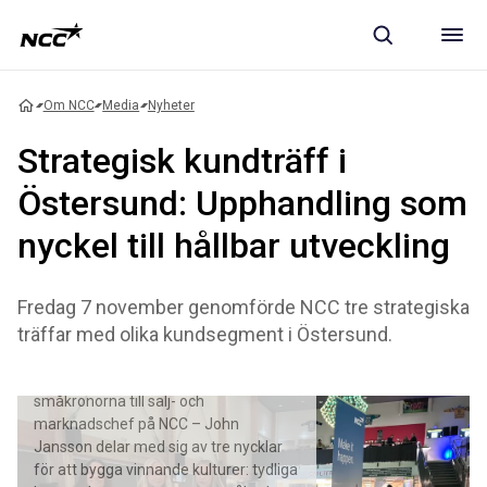
Om NCC
Media
Nyheter
Strategisk kundträff i
Östersund: Upphandling som
nyckel till hållbar utveckling
Fredag 7 november genomförde NCC tre strategiska
träffar med olika kundsegment i Östersund.
Från mental rådgivare i Frölunda och
småkronorna till sälj- och
marknadschef på NCC – John
Jansson delar med sig av tre nycklar
för att bygga vinnande kulturer: tydliga