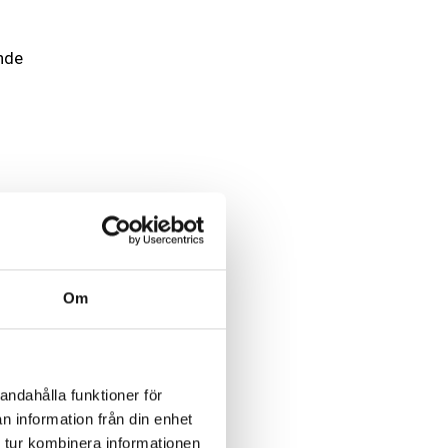
nde
Om
andahålla funktioner för
n information från din enhet
 tur kombinera informationen