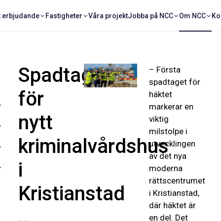
t erbjudande
Fastigheter
Våra projekt
Jobba på NCC
Om NCC
Ko
Spadtag
– Första
spadtaget för
för
häktet
markerar en
nytt
viktig
milstolpe i
kriminalvårdshus
utvecklingen
av det nya
i
moderna
rättscentrumet
Kristianstad
i Kristianstad,
där häktet är
en del. Det