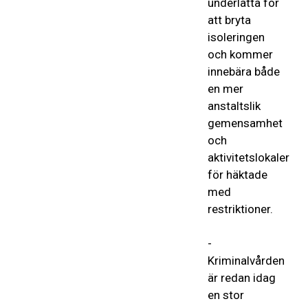
underlätta för
att bryta
isoleringen
och kommer
innebära både
en mer
anstaltslik
gemensamhet
och
aktivitetslokaler
för häktade
med
restriktioner.
-
Kriminalvården
är redan idag
en stor