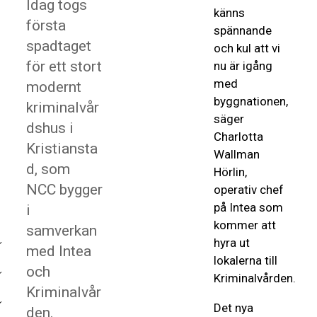
Idag togs
känns
första
spännande
spadtaget
och kul att vi
för ett stort
nu är igång
med
modernt
byggnationen,
kriminalvår
säger
dshus i
Charlotta
Kristiansta
Wallman
d, som
Hörlin,
NCC bygger
operativ chef
på Intea som
i
kommer att
samverkan
hyra ut
med Intea
lokalerna till
och
Kriminalvården.
Kriminalvår
Det nya
den.