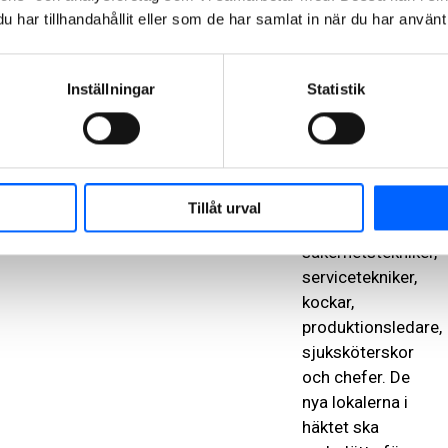
som går från
har tillhandahållit eller som de har samlat in när du har använt 
29 platser till
100. Därmed
kommer man
Inställningar
Statistik
också behöva
80 nya
medarbetare,
såväl
kriminalvårdare
Tillåt urval
som
säkerhetstekniker,
servicetekniker,
kockar,
produktionsledare,
sjuksköterskor
och chefer. De
nya lokalerna i
häktet ska