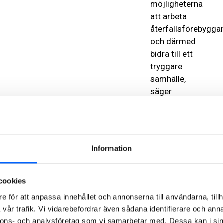
möjligheterna
att arbeta
återfallsförebygga
och därmed
bidra till ett
tryggare
samhälle,
säger
Kriminalvårdens
generaldirektör
Martin
Holmgren.
Information
Det blir en
rejäl
cookies
kapacitetsökning
e för att anpassa innehållet och annonserna till användarna, tillh
för häktet i
vår trafik. Vi vidarebefordrar även sådana identifierare och anna
Kristianstad,
nnons- och analysföretag som vi samarbetar med. Dessa kan i sin