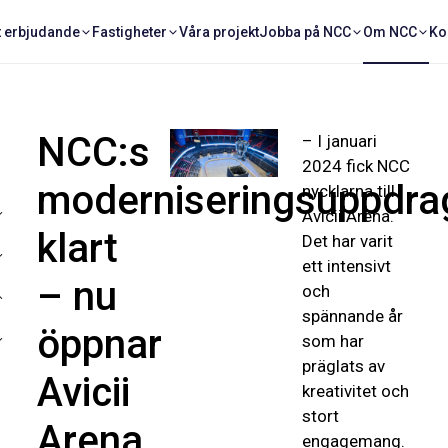
t erbjudande
Fastigheter
Våra projekt
Jobba på NCC
Om NCC
Ko
NCC:s
– I januari
2024 fick NCC
moderniseringsuppdra
nycklarna till
Avicii
Arena.
klart
Det har varit
ett intensivt
– nu
och
spännande år
öppnar
som har
präglats av
Avicii
kreativitet och
stort
Arena
engagemang.