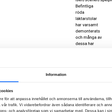
Befintliga
röda
läktarstolar
har varsamt
demonterats
och många av
dessa har
eller kommer
att återbrukas
inom
Stockholms
stad. I stället
Information
är nu nya
mörkgråa
cookies
stolar på
e för att anpassa innehållet och annonserna till användarna, tillh
plats. Det
vår trafik. Vi vidarebefordrar även sådana identifierare och anna
övre, tredje
nnons- och analysföretag som vi samarbetar med. Dessa kan i sin