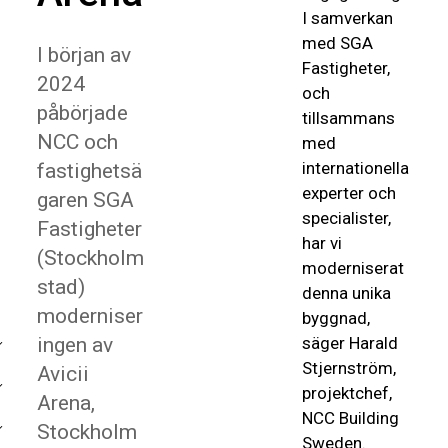
I
samverkan
med SGA
I början av
Fastigheter
,
2024
o
ch
påbörjade
tillsammans
NCC och
med
internationella
fastighetsä
experter och
garen SGA
specialister
,
Fastigheter
har vi
(Stockholm
moderniserat
stad)
denna unika
moderniser
byggnad,
ingen av
säger Harald
Stjernström,
Avicii
projektchef,
Arena,
NCC
Building
Stockholm
Sweden.