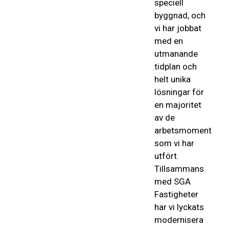
speciell
byggnad, och
v
i
har jobbat
med en
utmanande
tidplan och
helt unika
lösningar för
en
majoritet
av de
arbetsmoment
som vi
har
utfört
.
T
illsammans
med SGA
Fastigheter
har vi
lyckats
modernisera