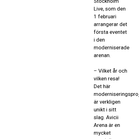
Stockholm
Live, som den
1 februari
arrangerar det
första eventet
i den
moderniserade
arenan.
–
V
ilket år och
vilken resa
!
Det här
modernisering
spro
är verkligen
unikt i sitt
slag.
Avicii
A
rena är en
mycket