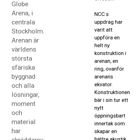
Globe
Arena, i
NCC:s
centrala
uppdrag har
varit att
Stockholm.
uppföra en
Arenan är
helt ny
världens
konstruktion i
största
arenan, en
sfäriska
ring, ovanför
byggnad
arenans
ekvator.
och alla
Konstruktionen
lösningar,
bär i sin tur ett
moment
nytt
och
öppningsbart
material
innertak som
har
skapar en
bättre akustik,