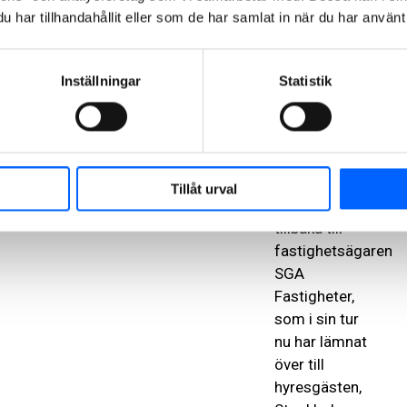
etagen, är helt
har tillhandahållit eller som de har samlat in när du har använt 
nybyggd och
inrymmer
numera några
Inställningar
Statistik
av arenans
bästa platser.
I januari 2025
lämnades
Tillåt urval
nycklarna
tillbaka till
fastighetsägaren
SGA
Fastigheter,
som i sin tur
nu har lämnat
över till
hyresgästen,