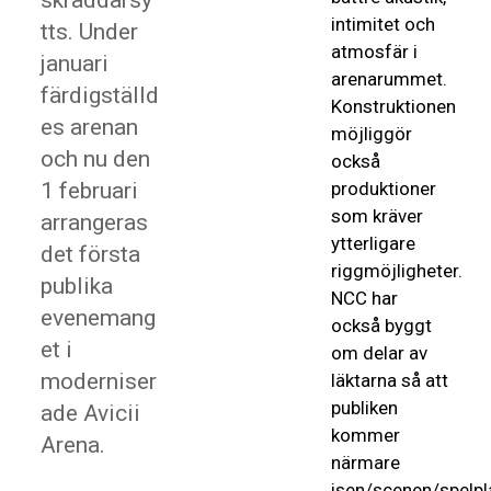
skräddarsy
intimitet och
tts. Under
atmosfär i
januari
arenarummet.
färdigställd
Konstruktionen
es arenan
möjliggör
och nu den
också
1 februari
produktioner
som kräver
arrangeras
ytterligare
det första
riggmöjligheter
.
publika
NCC har
evenemang
också byggt
et i
om delar av
moderniser
läktarna så att
publiken
ade Avicii
kommer
Arena.
närmare
isen/scenen/spelpl