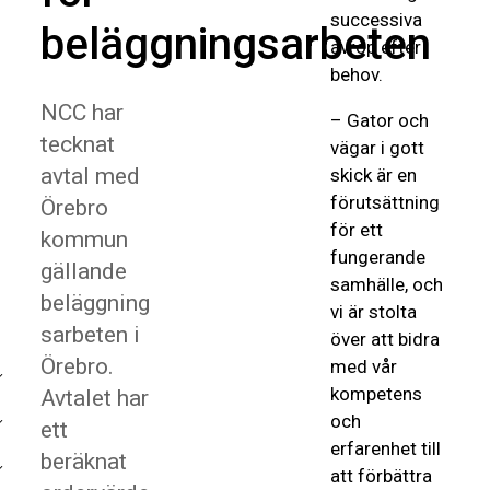
successiva
beläggningsarbeten
avrop efter
behov.
NCC har
– Gator och
tecknat
vägar i gott
avtal med
skick är en
förutsättning
Örebro
för ett
kommun
fungerande
gällande
samhälle, och
beläggning
vi är stolta
sarbeten i
över att bidra
Örebro.
med vår
kompetens
Avtalet har
och
ett
erfarenhet till
beräknat
att förbättra