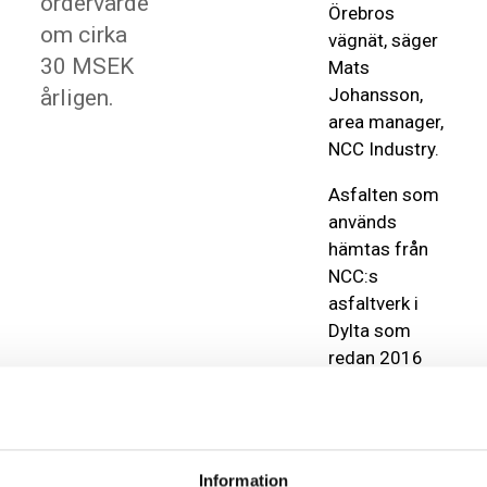
ordervärde
Örebros
om cirka
vägnät, säger
30 MSEK
Mats
Johansson,
årligen.
area manager,
NCC Industry.
Asfalten som
används
hämtas från
NCC:s
asfaltverk i
Dylta som
redan 2016
ställde om till
att använda
tallbäcksolja i
stor skala i
Information