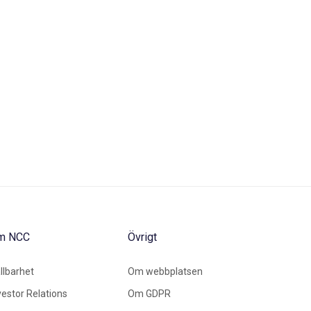
m NCC
Övrigt
llbarhet
Om webbplatsen
vestor Relations
Om GDPR