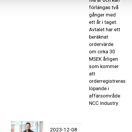
två år och kan
förlängas två
gånger med
ett år i taget.
Avtalet har ett
beräknat
ordervärde
om cirka 30
MSEK årligen
som kommer
att
orderregistreras
löpande i
affärsområde
NCC Industry.
2023-12-08