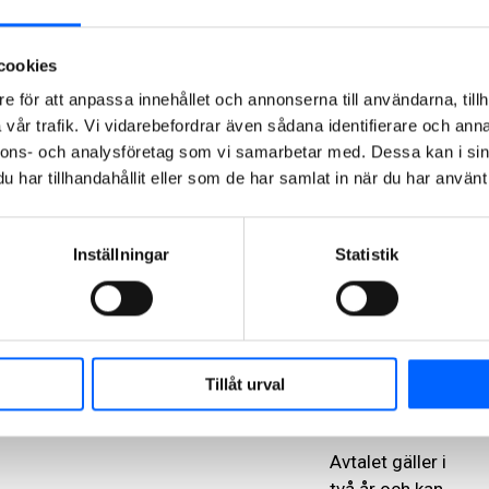
stället för
eldningsolja.
Idag har alla
cookies
NCC:s
e för att anpassa innehållet och annonserna till användarna, tillh
asfaltverk i
vår trafik. Vi vidarebefordrar även sådana identifierare och anna
Sverige gjort
nnons- och analysföretag som vi samarbetar med. Dessa kan i sin
omställningen
har tillhandahållit eller som de har samlat in när du har använt 
till pellets
och/eller
tallbäcksolja,
Inställningar
Statistik
vilket ger
lägre utsläpp
av koldioxid
jämfört med
Tillåt urval
traditionell
eldningsolja.
Avtalet gäller i