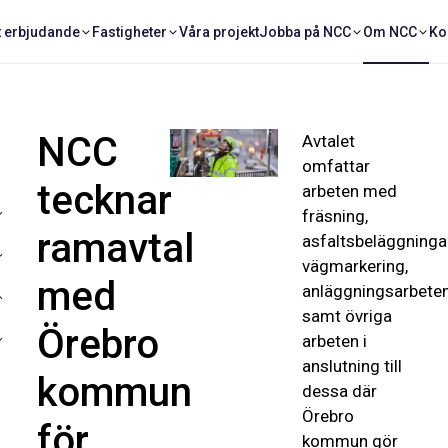
t erbjudande
Fastigheter
Våra projekt
Jobba på NCC
Om NCC
Ko
NCC
Avtalet
omfattar
tecknar
arbeten med
fräsning,
ramavtal
asfaltsbeläggningar
vägmarkering,
med
anläggningsarbete
samt övriga
Örebro
arbeten i
anslutning till
kommun
dessa där
Örebro
för
kommun gör