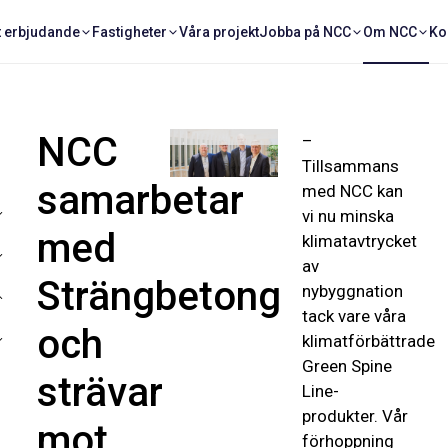
sustainability,
t erbjudande
Fastigheter
Våra projekt
Jobba på NCC
Om NCC
Ko
Strängbetong
och Dick
Sjölund,
Category
Manager NCC.
NCC
–
Tillsammans
samarbetar
med NCC kan
vi nu minska
med
klimatavtrycket
av
Strängbetong
nybyggnation
tack vare våra
och
klimatförbättrade
Green Spine
strävar
Line-
produkter. Vår
mot
förhoppning