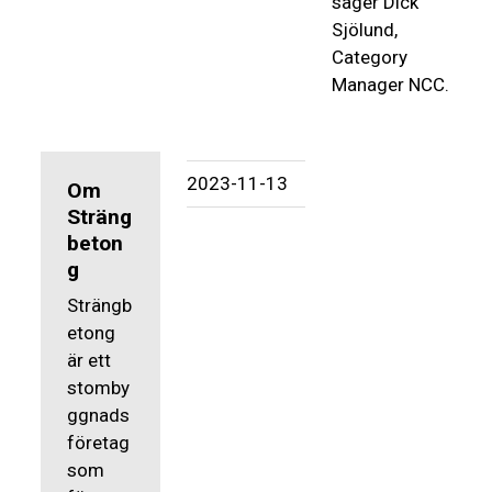
säger Dick
Sjölund,
Category
Manager NCC.
2023-11-13
Om
Sträng
beton
g
Strängb
etong
är ett
stomby
ggnads
företag
som