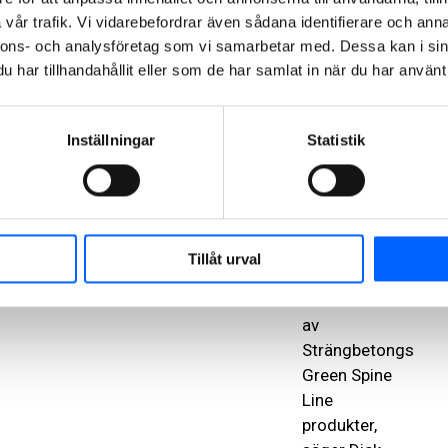
det senaste
vår trafik. Vi vidarebefordrar även sådana identifierare och anna
decenniet och
nnons- och analysföretag som vi samarbetar med. Dessa kan i sin
det finns
har tillhandahållit eller som de har samlat in när du har använt 
stora
möjligheten
att minska
Inställningar
Statistik
koldioxidutsläppen
från
prefabricerade
betongprodukter
med minst 20
Tillåt urval
procent vid
användandet
av
Strängbetongs
Green Spine
Line
produkter,