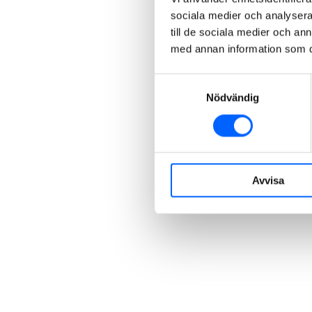
sociala medier och analysera 
till de sociala medier och a
med annan information som du 
Samtyckesval
Nödvändig
Avvisa