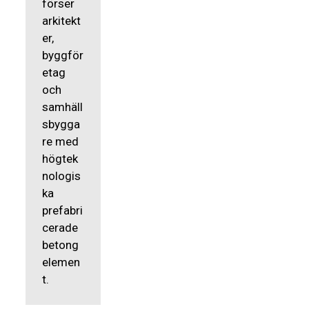
förser
arkitekt
er,
byggför
etag
och
samhäll
sbygga
re med
högtek
nologis
ka
prefabri
cerade
betong
elemen
t.