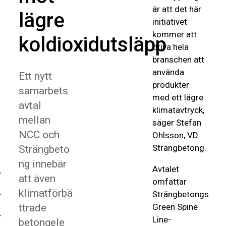
är att det här
lägre
initiativet
kommer att
koldioxidutsläpp
driva hela
branschen att
använda
Ett nytt
produkter
samarbets
med ett lägre
avtal
klimatavtryck,
mellan
säger Stefan
NCC och
Ohlsson, VD
Strängbetong.
Strängbeto
ng innebär
Avtalet
att även
omfattar
klimatförbä
Strängbetongs
ttrade
Green Spine
Line-
betongele