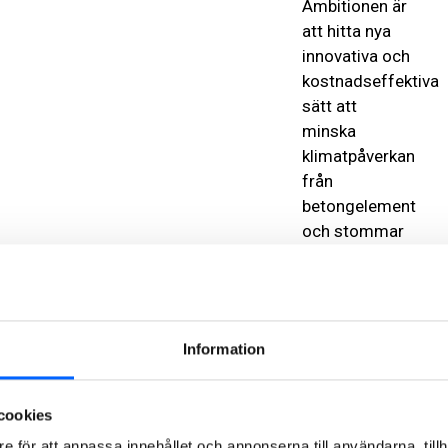
Ambitionen är
att hitta nya
innovativa och
kostnadseffektiva
sätt att
minska
klimatpåverkan
från
betongelement
och stommar
–
Strängbetong
och NCC har
arbetat
Information
tillsammans i
flertalet
cookies
projekt under
e för att anpassa innehållet och annonserna till användarna, tillh