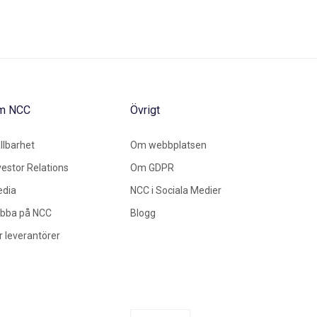
m NCC
Övrigt
llbarhet
Om webbplatsen
vestor Relations
Om GDPR
dia
NCC i Sociala Medier
bba på NCC
Blogg
r leverantörer