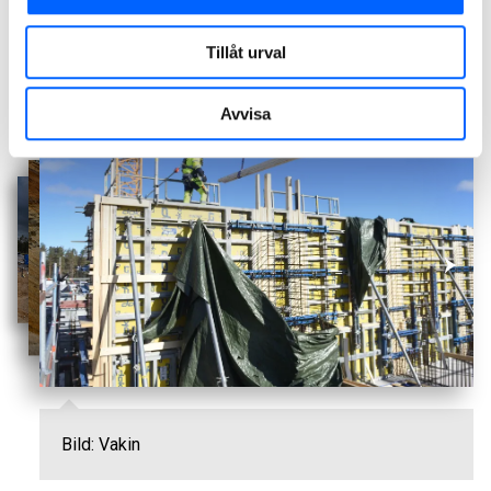
möjliggöra Umeås framtida tillväxt mot 200 000 invånare.
Som samhällsaktör är vi givetvis mycket stolta över att
Tillåt urval
förse Umeås invånare och besökare med en hållbar och
säker dricksvattenförsörjning, säger Sven Thunel,
Avvisa
Produktionschef vid Vakin.
Bild: Vakin