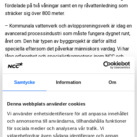
fördelade på två våningar samt en ny råvattenledning som
sträcker sig över 800 meter.
–
Kommunala vattenverk och avloppsreningsverk är idag en
avancerad processindustri som måste fungera dygnet runt,
året om. Den här typen av byggprojekt är därför alltid
speciella eftersom det påverkar människors vardag. Vi har
lång erfarenhet och specialistkompetens inom NCC och
därför känns det extra bra att vi fått Vakins förtroende att
säkra Umeåborns framtida vattenförsörjning, säger André
Persson, produktionschef, NCC Infrastructure vattenkraft.
Samtycke
Information
Om
Forslundas vattenverk har försett Umeåborna med
fräscht
vatten sedan det togs i drift 1954, men hela vattentäkten
Denna webbplats använder cookies
från Vindelälvsåsen runt området Piparböle och Kullavägen
Vi använder enhetsidentifierare för att anpassa innehållet
har en historia så långt tillbaka som 1912–1913 då en av
och annonserna till användarna, tillhandahålla funktioner
Umeås första vattenledningar grävdes fram för hand genom
för sociala medier och analysera vår trafik. Vi
grusåsen från Piparbölesjön. Dessförinnan, fram till cirka
vidarebefordrar även sådana identifierare och annan