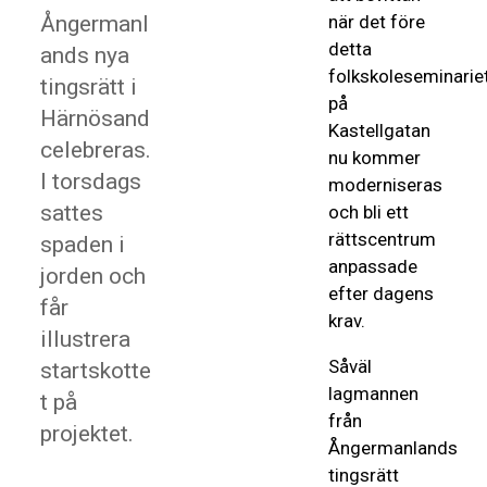
Ångermanl
när det före
detta
ands nya
folkskoleseminarie
tingsrätt i
på
Härnösand
Kastellgatan
celebreras.
nu kommer
I torsdags
moderniseras
sattes
och bli ett
rättscentrum
spaden i
anpassade
jorden och
efter dagens
får
krav.
illustrera
Såväl
startskotte
lagmannen
t på
från
projektet.
Ångermanlands
tingsrätt