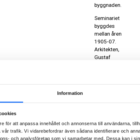
byggnaden.
Seminariet
byggdes
mellan åren
1905-07.
Arkitekten,
Gustaf
Hermansson,
var
stadsarkitekt i
Sundsvall
Information
med kontor i
Stockholm.
Han ritade en
cookies
rad kända
e för att anpassa innehållet och annonserna till användarna, tillh
monumentalbyggna
vår trafik. Vi vidarebefordrar även sådana identifierare och anna
Oscarskyrkan
nnons- och analysföretag som vi samarbetar med. Dessa kan i sin