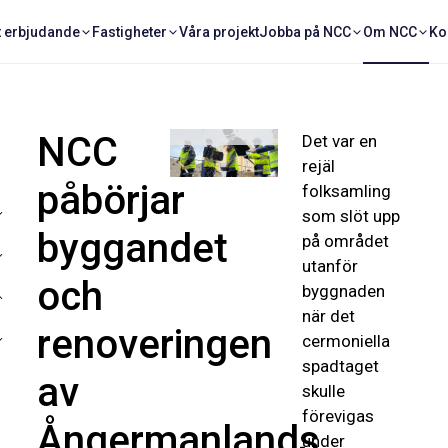
och Domstolsverket
t erbjudande
Fastigheter
Våra projekt
Jobba på NCC
Om NCC
Ko
första cermoniella
spadtaget för
bygget av nya
tingsrätten i
Härnösand.
NCC
Det var en
rejäl
påbörjar
folksamling
som slöt upp
byggandet
på området
utanför
och
byggnaden
när det
renoveringen
cermoniella
spadtaget
av
skulle
förevigas
Ångermanlands
under