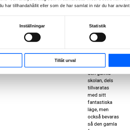
och Sofia
har tillhandahållit eller som de har samlat in när du har använt 
kyrka i
Stockholm,
Gustav Adolfs
Inställningar
Statistik
kyrka i
Sundsvall och
rådhuset i
Örnsköldsvik.
Tillåt urval
Nu kommer
den gamla
skolan, dels
tillvaratas
med sitt
fantastiska
läge, men
också bevaras
så den gamla