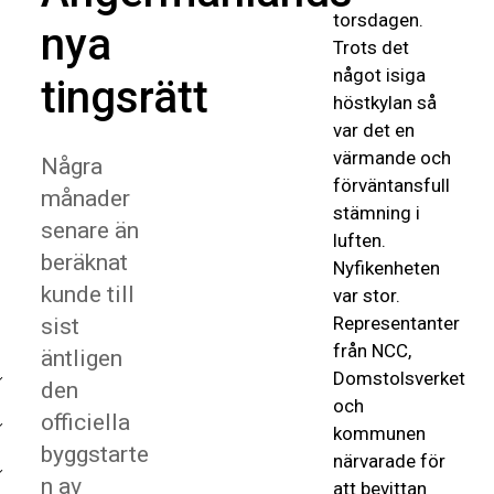
torsdagen.
nya
Trots det
något isiga
tingsrätt
höstkylan så
var det en
värmande och
Några
förväntansfull
månader
stämning i
senare än
luften.
beräknat
Nyfikenheten
kunde till
var stor.
Representanter
sist
från NCC,
äntligen
Domstolsverket
den
och
officiella
kommunen
byggstarte
närvarade för
n av
att bevittan