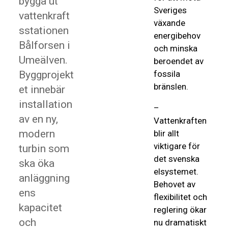
bygga ut
Sveriges
vattenkraft
växande
sstationen
energibehov
Bålforsen i
och minska
Umeälven.
beroendet av
Byggprojekt
fossila
bränslen.
et innebär
installation
–
av en ny,
Vattenkraften
modern
blir allt
viktigare för
turbin som
det svenska
ska öka
elsystemet.
anläggning
Behovet av
ens
flexibilitet och
kapacitet
reglering ökar
och
nu dramatiskt