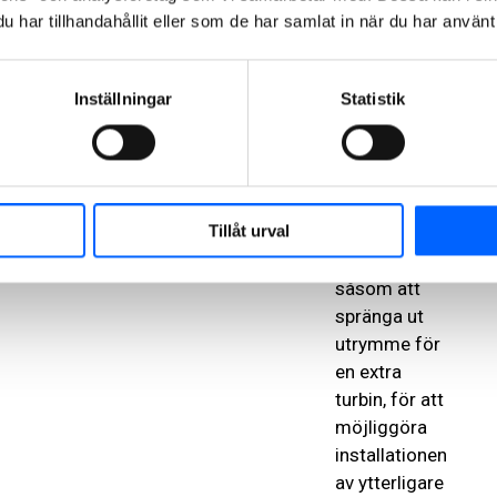
motsvarande
har tillhandahållit eller som de har samlat in när du har använt 
elbehovet för
cirka 25 000
villor. Redan
Inställningar
Statistik
när Bålforsen
byggdes på
1950-talet
vidtogs
Tillåt urval
förberedande
åtgärder,
såsom att
spränga ut
utrymme för
en extra
turbin, för att
möjliggöra
installationen
av ytterligare