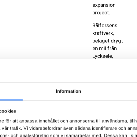
expansion
project.
Bålforsens
kraftverk,
beläget drygt
en mil från
Lycksele,
kommer att
öka
vattenflödet
till 450
Information
kubikmeter
per sekund.
Detta ger en
cookies
årlig
e för att anpassa innehållet och annonserna till användarna, tillh
produktion på
vår trafik. Vi vidarebefordrar även sådana identifierare och anna
506 GWh,
nnons- och analysföretag som vi samarbetar med. Dessa kan i sin