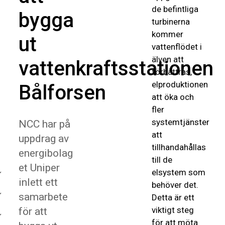
de befintliga
bygga
turbinerna
kommer
ut
vattenflödet i
älven att
vattenkraftsstationen
förbättras,
elproduktionen
Bålforsen
att öka och
fler
systemtjänster
NCC har på
att
uppdrag av
tillhandahållas
energibolag
till de
et Uniper
elsystem som
inlett ett
behöver det.
samarbete
Detta är ett
viktigt steg
för att
för att möta