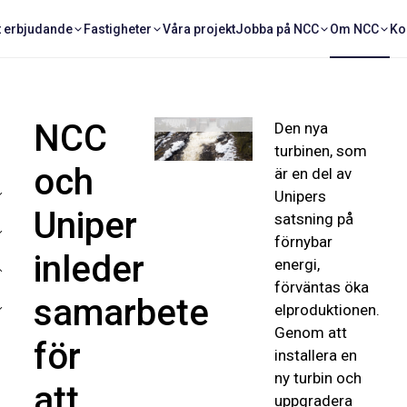
har inlett ett
t erbjudande
Fastigheter
Våra projekt
Jobba på NCC
Om NCC
Ko
samarbete med
att bygga ut
Bålforsens
vattenkraftstation
utanför Lycksele.
NCC
Den nya
turbinen, som
och
är en del av
Unipers
Uniper
satsning på
förnybar
inleder
energi,
förväntas öka
samarbete
elproduktionen.
Genom att
för
installera en
ny turbin och
att
uppgradera