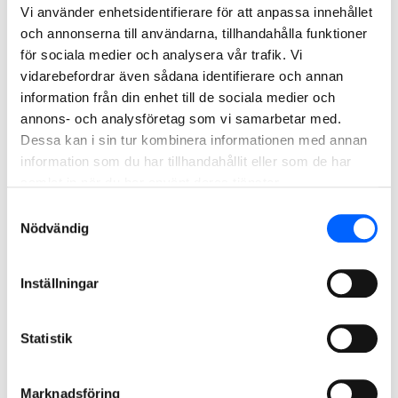
Vi använder enhetsidentifierare för att anpassa innehållet
Projektet påbörjades 2019 med Ystadbostäder som
och annonserna till användarna, tillhandahålla funktioner
byggherre, men pausades då det blev för dyrt. Därefter har
för sociala medier och analysera vår trafik. Vi
NCC erbjudits möjlighet att köpa fastigheterna där Kokillen
vidarebefordrar även sådana identifierare och annan
skulle byggas och fortsätta projektet.
information från din enhet till de sociala medier och
-Vi ser fram emot att tillsammans med en stark och bra
annons- och analysföretag som vi samarbetar med.
Dessa kan i sin tur kombinera informationen med annan
partner som HSB fortsätta arbetet med Kokillen, som
information som du har tillhandahållit eller som de har
lämpar sig bättre som bostadsrätter än hyresrätter. HSB
samlat in när du har använt deras tjänster.
kommer att finansiera och sälja bostäderna och vi på NCC
kommer att ha själva entreprenaden, säger Ulf Jönsson,
Samtyckesval
Nödvändig
affärschef Building Sverige.
Under våren kommer partnerna att tillsammans slutföra
Inställningar
projekteringen samt komma överens om ett
entreprenadkontrakt. Beräknad försäljningsstart av
bostadsrätterna är hösten 2022 och byggstart i slutet av
Statistik
2022.
För ytterligare information, vänligen kontakta:
Marknadsföring