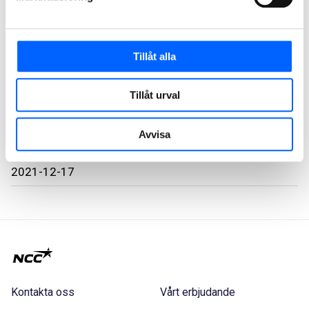
Ulf Jönsson, affärschef NCC Building Sverige, 070–
6581209
Ann-Katrin Johansson, kommunikationspartner Syd NCC,
Tillåt alla
076–5215343
NCC:s presstjänst: 08-585 519 00,
press@ncc.se
,
NCC:s
Tillåt urval
Mediabank
Avvisa
2021-12-17
Kontakta oss
Vårt erbjudande