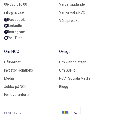
08-585 510 00
Vårt erbjudande
info@ncc.se
Varför välja NCC
Facebook
Våra projekt
LinkedIn
Instagram
YouTube
Om NCC
Övrigt
Hållbarhet
Om webbplatsen
Investor Relations
Om GDPR
Media
NCC i Sociala Medier
Jobba på NCC
Blogg
För leverantörer
© NCC 2026
SE