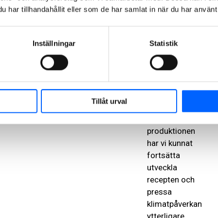
har tillhandahållit eller som de har samlat in när du har använt 
projektets
gång.
Inställningar
Statistik
– Vi har hela
tiden arbetat
med att ta
nästa steg.
När vi har sett
Tillåt urval
att en lösning
fungerat i
produktionen
har vi kunnat
fortsätta
utveckla
recepten och
pressa
klimatpåverkan
ytterligare.