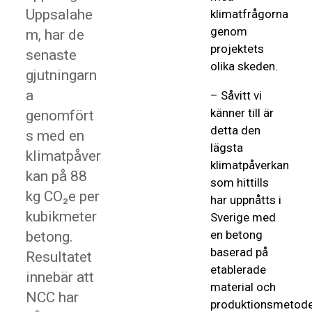
Uppsalahe
klimatfrågorna
genom
m, har de
projektets
senaste
olika skeden.
gjutningarn
a
– Såvitt vi
känner till är
genomfört
detta den
s med en
lägsta
klimatpåver
klimatpåverkan
kan på 88
som hittills
kg CO₂e per
har uppnåtts i
kubikmeter
Sverige med
en betong
betong.
baserad på
Resultatet
etablerade
innebär att
material och
NCC har
produktionsmetode