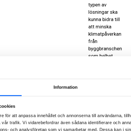
typen av
lösningar ska
kunna bidra till
att minska
klimatpåverkan
från
byggbranschen
som helhet,
säger Nilla
Olsson, Tekn.
Dr. på NCC.
Information
Resultatet
har vuxit
cookies
fram
e för att anpassa innehållet och annonserna till användarna, tillh
successivt
vår trafik. Vi vidarebefordrar även sådana identifierare och anna
under
nnons- och analysföretag som vi samarbetar med. Dessa kan i sin