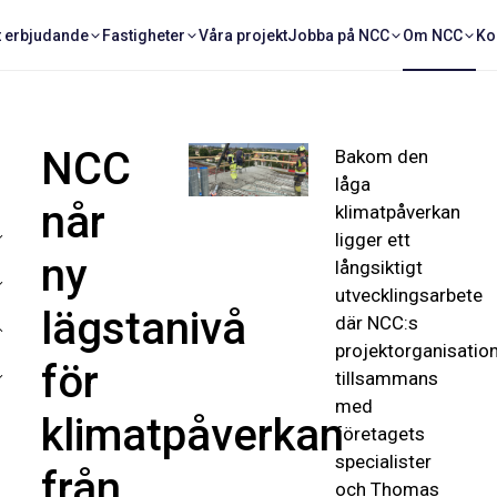
t erbjudande
Fastigheter
Våra projekt
Jobba på NCC
Om NCC
Ko
NCC
Bakom den
låga
når
klimatpåverkan
ligger ett
ny
långsiktigt
utvecklingsarbete
lägstanivå
där NCC:s
projektorganisatio
för
tillsammans
med
klimatpåverkan
företagets
specialister
från
och Thomas