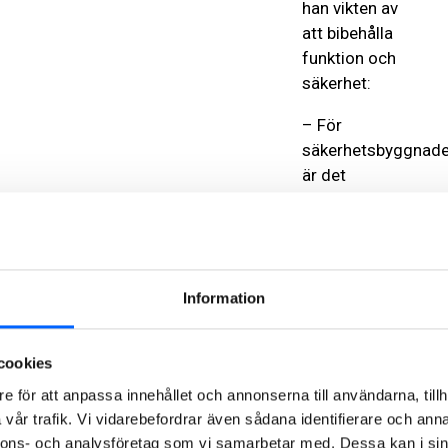
han vikten av
att bibehålla
funktion och
säkerhet:
– För
säkerhetsbyggnade
är det
avgörande att
materialen
uppfyller
strikta krav på
Information
robusthet och
långsiktighet.
Vårt fokus är
cookies
alltid att utgå
e för att anpassa innehållet och annonserna till användarna, tillh
från rätt
vår trafik. Vi vidarebefordrar även sådana identifierare och anna
material på
nnons- och analysföretag som vi samarbetar med. Dessa kan i sin