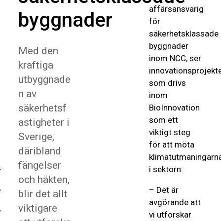
affärsansvarig
byggnader
för
säkerhetsklassade
byggnader
Med den
inom NCC, ser
kraftiga
innovationsprojekt
utbyggnade
som drivs
n av
inom
säkerhetsf
BioInnovation
som ett
astigheter i
viktigt steg
Sverige,
för att möta
däribland
klimatutmaningarn
fängelser
i sektorn:
och häkten,
– Det är
blir det allt
avgörande att
viktigare
vi utforskar