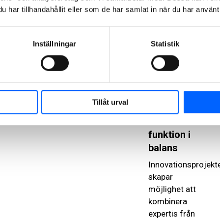
rätt plats, och
har tillhandahållit eller som de har samlat in när du har använt 
trä kan
absolut vara
en del av
Inställningar
Statistik
lösningen när
det används
på ett
genomtänkt
sätt.
Tillåt urval
Klimat och
funktion i
balans
Innovationsprojekt
skapar
möjlighet att
kombinera
expertis från