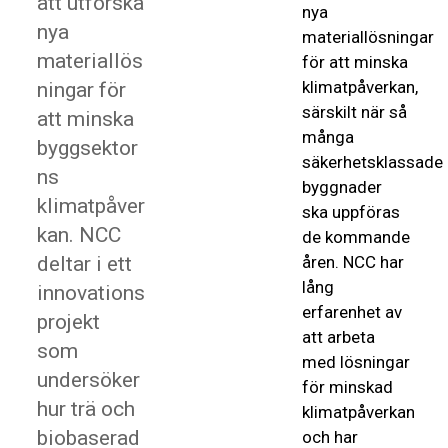
att utforska
nya
nya
materiallösningar
materiallös
för att minska
klimatpåverkan,
ningar för
särskilt när så
att minska
många
byggsektor
säkerhetsklassade
ns
byggnader
klimatpåver
ska uppföras
kan. NCC
de kommande
deltar i ett
åren. NCC har
lång
innovations
erfarenhet av
projekt
att arbeta
som
med lösningar
undersöker
för minskad
hur trä och
klimatpåverkan
biobaserad
och har