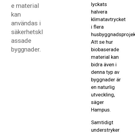
lyckats
e material
halvera
kan
klimatavtrycket
användas i
i flera
säkerhetskl
husbyggnadsprojek
assade
Att se hur
byggnader.
biobaserade
material kan
bidra även i
denna typ av
byggnader är
en naturlig
utveckling,
säger
Hampus.
Samtidigt
understryker