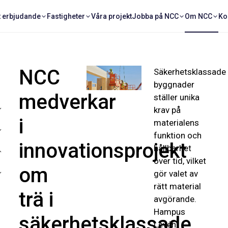
t erbjudande
Fastigheter
Våra projekt
Jobba på NCC
Om NCC
Ko
NCC
Säkerhetsklassade
byggnader
medverkar
ställer unika
krav på
i
materialens
funktion och
innovationsprojekt
hållbarhet
över tid, vilket
om
gör valet av
rätt material
trä i
avgörande.
Hampus
säkerhetsklassade
Levén,