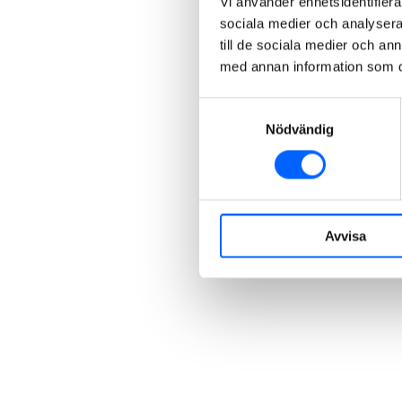
Vi använder enhetsidentifierar
sociala medier och analysera 
till de sociala medier och a
med annan information som du 
Samtyckesval
Nödvändig
Avvisa