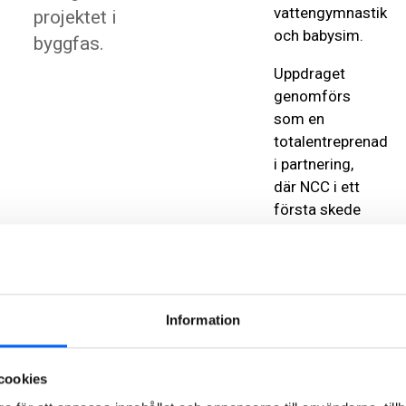
vattengymnastik
projektet i
och babysim.
byggfas.
Uppdraget
genomförs
som en
totalentreprenad
i partnering,
där NCC i ett
första skede
tillsammans
med Malmö
Stadsfastigheter
och övriga
Information
nyckelaktörer
ska planera,
budgetera
cookies
och