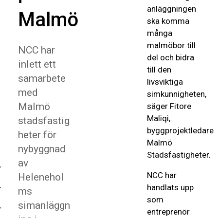
anläggningen
Malmö
ska komma
många
malmöbor till
NCC har
del och bidra
inlett ett
till den
samarbete
livsviktiga
med
simkunnigheten,
Malmö
säger Fitore
Maliqi,
stadsfastig
byggprojektledare
heter för
Malmö
nybyggnad
Stadsfastigheter.
av
NCC har
Helenehol
handlats upp
ms
som
simanläggn
entreprenör