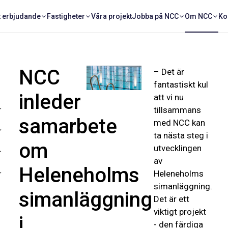
t erbjudande
Fastigheter
Våra projekt
Jobba på NCC
Om NCC
Ko
NCC
– Det är
fantastiskt kul
inleder
att vi nu
tillsammans
samarbete
med NCC kan
ta nästa steg i
om
utvecklingen
av
Heleneholms
Heleneholms
simanläggning.
simanläggning
Det är ett
viktigt projekt
i
- den färdiga