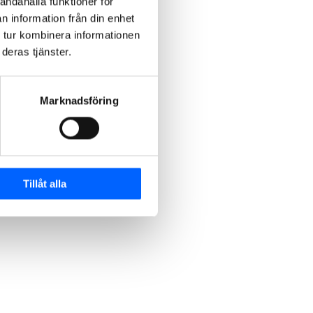
andahålla funktioner för
n information från din enhet
 tur kombinera informationen
deras tjänster.
Marknadsföring
Tillåt alla