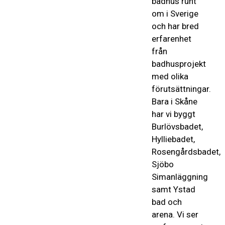
badhus runt
om i Sverige
och har bred
erfarenhet
från
badhusprojekt
med olika
förutsättningar.
Bara i Skåne
har vi byggt
Burlövsbadet,
Hylliebadet,
Rosengårdsbadet,
Sjöbo
Simanläggning
samt Ystad
bad och
arena. Vi ser