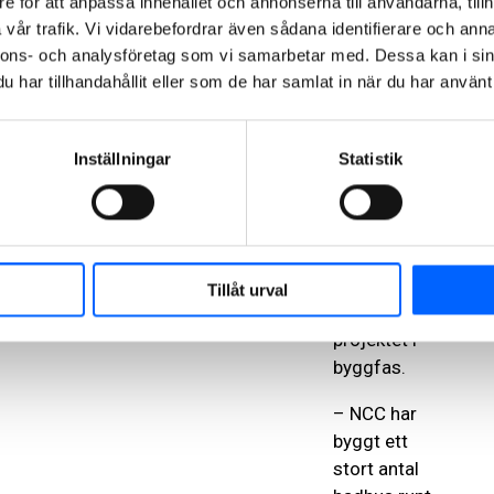
e för att anpassa innehållet och annonserna till användarna, tillh
projektera
vår trafik. Vi vidarebefordrar även sådana identifierare och anna
program- och
nnons- och analysföretag som vi samarbetar med. Dessa kan i sin
systemhandlingar
har tillhandahållit eller som de har samlat in när du har använt 
för att ta fram
en
målkostnad
Inställningar
Statistik
för uppdraget.
Detta arbete
påbörjas
omgående.
Därefter
Tillåt urval
övergår
projektet i
byggfas.
– NCC har
byggt ett
stort antal