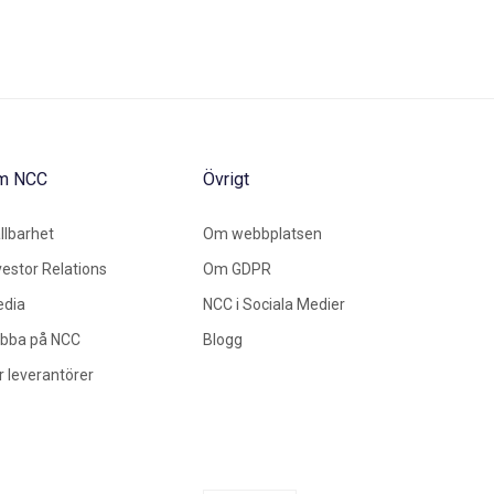
m NCC
Övrigt
llbarhet
Om webbplatsen
vestor Relations
Om GDPR
dia
NCC i Sociala Medier
bba på NCC
Blogg
r leverantörer