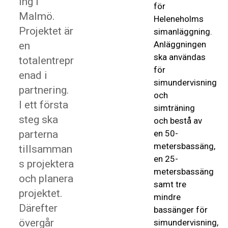
ing i
för
Malmö.
Heleneholms
Projektet är
simanläggning.
Anläggningen
en
ska användas
totalentrepr
för
enad i
simundervisning
partnering.
och
I ett första
simträning
steg ska
och bestå av
parterna
en 50-
metersbassäng,
tillsamman
en 25-
s projektera
metersbassäng
och planera
samt tre
projektet.
mindre
Därefter
bassänger för
övergår
simundervisning,