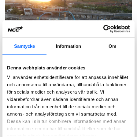
Samtycke
Information
Om
Denna webbplats använder cookies
Den internationella standarden är ett verktyg för företag och
Vi använder enhetsidentifierare för att anpassa innehållet
organisationer att arbeta systematiskt med att stärka den
och annonserna till användarna, tillhandahålla funktioner
fysiska och sociala hälsan på arbetsplatsen.
för sociala medier och analysera vår trafik. Vi
vidarebefordrar även sådana identifierare och annan
– Certifieringen är ett bevis på att vårt arbetsmiljöarbete
information från din enhet till de sociala medier och
håller måttet. Det är också ett sätt att möta krav från våra
annons- och analysföretag som vi samarbetar med.
kunder och leverantörer på en säker och god arbetsmiljö.
Dessa kan i sin tur kombinera informationen med annan
Det här är krav som skärps alltmer, vilket är något vi
information som du har tillhandahållit eller som de har
välkomnar, säger Marika Johansson.
samlat in när du har använt deras tjänster.