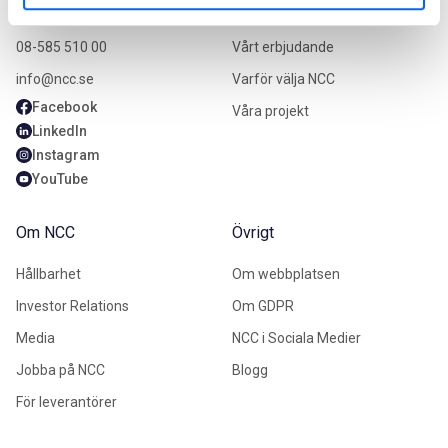
Kontakta oss
Vårt erbjudande
08-585 510 00
Vårt erbjudande
info@ncc.se
Varför välja NCC
Facebook
Våra projekt
LinkedIn
Instagram
YouTube
Om NCC
Övrigt
Hållbarhet
Om webbplatsen
Investor Relations
Om GDPR
Media
NCC i Sociala Medier
Jobba på NCC
Blogg
För leverantörer