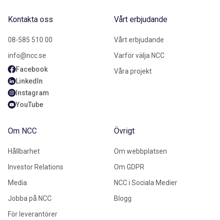
Kontakta oss
Vårt erbjudande
08-585 510 00
Vårt erbjudande
info@ncc.se
Varför välja NCC
Facebook
Våra projekt
LinkedIn
Instagram
YouTube
Om NCC
Övrigt
Hållbarhet
Om webbplatsen
Investor Relations
Om GDPR
Media
NCC i Sociala Medier
Jobba på NCC
Blogg
För leverantörer