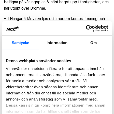
belägna på våningsplan 6, näst högst upp i fastigheten, och
har utsikt över Bromma.
– I Hangar 5 får vi en ljus och modern kontorslösning och
en inspirerande arbetsmiljö som också speglar våra egna
tjänster inom IT och leveransen av den digitala
arbetsplatsen. Läget är perfekt för vårt nordiska
Samtycke
Information
Om
huvudkontor och här får vi tillgång till en växande och
attraktiv stadsmiljö med ett brett serviceutbud och utmärkta
kommunikationer, säger Henrik Flink, VD för Sharp i Norden.
Denna webbplats använder cookies
XXL Sport & Vildmark har sedan tidigare ett av sina varuhus
Vi använder enhetsidentifierare för att anpassa innehållet
i handelsområdet och etablerar nu kontor i Hangar 5.
och annonserna till användarna, tillhandahålla funktioner
Hyresavtalet avser cirka 700 kvadratmeter kontorsyta med
för sociala medier och analysera vår trafik. Vi
inflyttning i augusti 2022.
vidarebefordrar även sådana identifierare och annan
information från din enhet till de sociala medier och
Även företaget Svenska Möten blir nya hyresgäster i
annons- och analysföretag som vi samarbetar med.
Hangar 5. De har tecknat hyresavtal på cirka 450
Dessa kan i sin tur kombinera informationen med annan
kvadratmeter kontorsyta och flyttar också in i augusti 2022.
information som du har tillhandahållit eller som de har