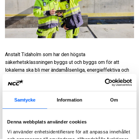
Anstalt Tidaholm som har den högsta
säkerhetsklassningen byggs ut och byggs om för att
lokalerna ska bli mer ändamålsenliga, energieffektiva och
uppfylla dagens säkerhetskrav. Utbyggnaden har pågått
sedan 2021 och efter årsskiftet börjar produktionen av den
fjärde etappen.
Samtycke
Information
Om
– Vi har ett mycket bra samarbete med Specialfastigheter
och i samverkan har vi planerat och projekterat för en
smidig produktion. Säkerhetsklassade byggnader är ett
Denna webbplats använder cookies
segment där vi har stor kompetens och kan bidra till att
Vi använder enhetsidentifierare för att anpassa innehållet
effektivt möta behoven på fler anstaltsplatser, säger