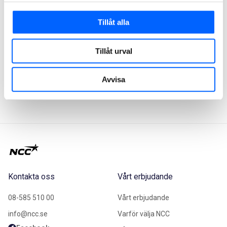
från tidigare etapper, i nära samverkan med
Specialfastigheter och Kriminalvården, åstadkommer vi en
Tillåt alla
både säker och effektiv byggprocess, säger Gustav
Bergstedt.
Tillåt urval
Avvisa
2025-01-07
Kontakta oss
Vårt erbjudande
08-585 510 00
Vårt erbjudande
info@ncc.se
Varför välja NCC