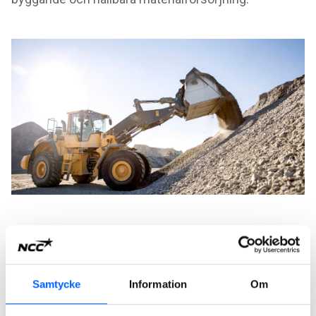
Den planerade täkten ligger i ett område med
produktionsskog, god tillgång till bergmaterial av rätt
kvalitet och närhet till befintlig infrastruktur. Domstolen
konstaterar att behovet av ballastmaterial är stort och att
Samtycke
Information
Om
verksamheten kan bedrivas med hänsyn till både miljö och