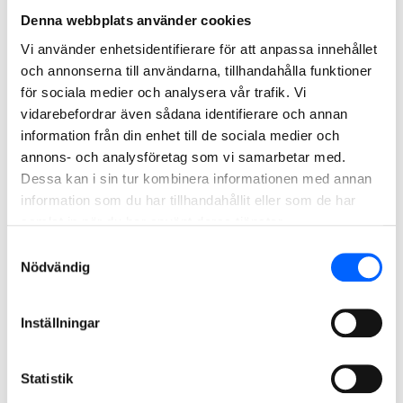
Denna webbplats använder cookies
Vi använder enhetsidentifierare för att anpassa innehållet
och annonserna till användarna, tillhandahålla funktioner
för sociala medier och analysera vår trafik. Vi
Byggstarten uppmärksammades genom att justitieminister Gunnar
vidarebefordrar även sådana identifierare och annan
Strömmer, Kriminalvårdens generaldirektör Rikard Jermsten,
Specialfastigheters VD Alexandra Laurén, kommunalråd Bert
information från din enhet till de sociala medier och
Westerberg, NCC:s affärsområdeschef Niklas Sparw samt
annons- och analysföretag som vi samarbetar med.
kriminalvårdschef Andreas Wallin tillsammans planterade en ek.
Dessa kan i sin tur kombinera informationen med annan
information som du har tillhandahållit eller som de har
samlat in när du har använt deras tjänster.
Samtyckesval
Nödvändig
Inställningar
Statistik