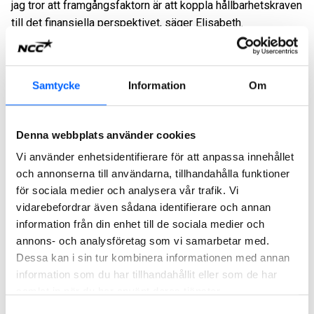
jag tror att framgångsfaktorn är att koppla hållbarhetskraven
till det finansiella perspektivet, säger Elisabeth.
Data och digitalisering – stora utmaningar
EU:s regelverk innebär en rad utmaningar, särskilt när det
Samtycke
Information
Om
gäller rapportering.
– Kraven på rapportering är omfattande och kan upplevas
Denna webbplats använder cookies
som betungande. Det finns ett stort behov av data genom
Vi använder enhetsidentifierare för att anpassa innehållet
hela kedjan, men mycket saknas fortfarande, till exempel
och annonserna till användarna, tillhandahålla funktioner
klimatdata och EPD:er kopplade till byggnadsdelar, förklarar
för sociala medier och analysera vår trafik. Vi
Elisabeth.
vidarebefordrar även sådana identifierare och annan
Digitaliseringen är en viktig del av lösningen, något NCC
information från din enhet till de sociala medier och
arbetar intensivt med.
annons- och analysföretag som vi samarbetar med.
Dessa kan i sin tur kombinera informationen med annan
– Rapporteringen är inte bara en administrativ uppgift, utan
information som du har tillhandahållit eller som de har
den lägger grunden för att fatta medvetna beslut och
samlat in när du har använt deras tjänster.
optimera byggnader ur ett klimatperspektiv. För detta
Samtyckesval