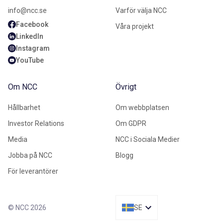
info@ncc.se
Varför välja NCC
Facebook
Våra projekt
LinkedIn
Instagram
YouTube
Om NCC
Övrigt
Hållbarhet
Om webbplatsen
Investor Relations
Om GDPR
Media
NCC i Sociala Medier
Jobba på NCC
Blogg
För leverantörer
© NCC 2026
SE