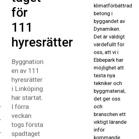
klimatförbättrad
för
betong i
byggandet av
111
Dynamiken.
Det är väldigt
hyresrätter
värdefullt för
oss, att vi i
Ebbepark har
Byggnation
möjlighet att
en av 111
testa nya
hyresrätter
tekniker och
i Linköping
byggmaterial,
har startat.
det ger oss
I förra
och
branschen ett
veckan
viktigt lärande
togs första
inför
spadtaget
kommande