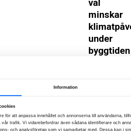
val
minskar
klimatpåv
under
byggtiden
Stadsdelen
Ebbepark
växer fram i
ett äldre
Information
industriområde
mellan
Linköpings
cookies
universitetet
e för att anpassa innehållet och annonserna till användarna, tillh
och centrum.
vår trafik. Vi vidarebefordrar även sådana identifierare och anna
Området
nnons- och analysföretag som vi samarbetar med. Dessa kan i sin