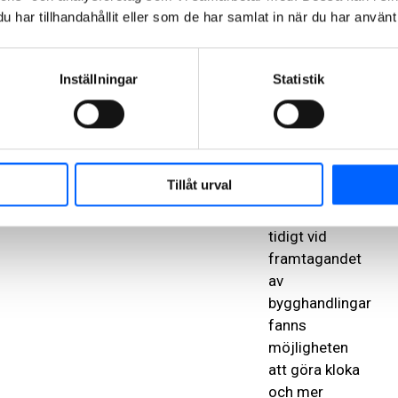
planeras med
har tillhandahållit eller som de har samlat in när du har använt 
fokus på
hållbarhet och
Inställningar
Statistik
resurseffektivitet,
vilket var
tydligt redan
från start.
Genom att
Tillåt urval
utföra
klimatberäkningar
tidigt vid
framtagandet
av
bygghandlingar
fanns
möjligheten
att göra kloka
och mer