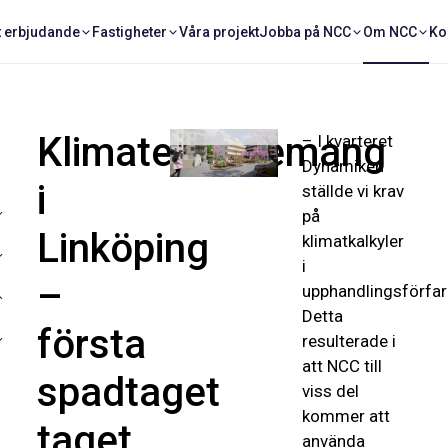
t erbjudande
Fastigheter
Våra projekt
Jobba på NCC
Om NCC
Ko
3D-
visualisering:
Björn
Hjohlman
Klimatengagemang
– I kvarteret
Dynamiken
i
ställde vi krav
på
Linköping
klimatkalkyler
i
–
upphandlingsförfar
Detta
första
resulterade i
att NCC till
spadtaget
viss del
kommer att
taget
använda