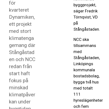
för
byggprojekt,
kvarteret
säger Fredrik
Dynamiken,
Törnqvist, VD
på
ett projekt
Stångåstaden.
med stort
klimatenga
NCC ska
gemang där
tillsammans
med
Stångåstad
Stångåstaden,
en och NCC
Linköpings
redan från
kommunala
start haft
bostadsbolag,
fokus på
bygga två hus
minskad
med totalt
klimatpåver
111
hyreslägenheter
kan under
och fem
byggtiden.