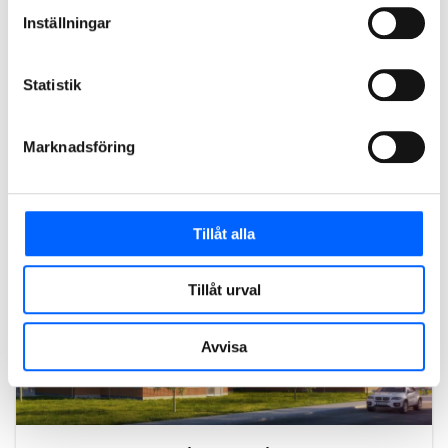
Peterslundsskolan i Oxelösund
Inställningar
På uppdrag av Oxelsösunds kommun renoverar och bygger
NCC om Peterslundsskolan i Oxelösund. Affären är en
totalentreprenad i samverkan och har ett ordervärde på
Statistik
cirka 120 MSEK.
Läs mer om projektet
Marknadsföring
2024
Tillåt alla
Tillåt urval
Avvisa