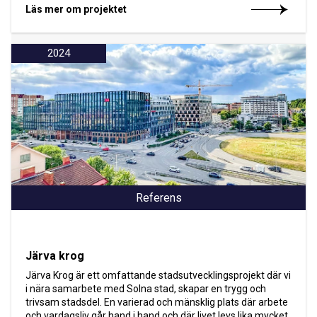
Läs mer om projektet
2024
Referens
Järva krog
Järva Krog är ett omfattande stadsutvecklingsprojekt där vi
i nära samarbete med Solna stad, skapar en trygg och
trivsam stadsdel. En varierad och mänsklig plats där arbete
och vardagsliv går hand i hand och där livet levs lika mycket