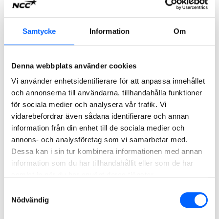
Nässjö nya tågdepå är byggd i samverkan med Region
Jönköpings län och med ett samarbete mellan
medarbetare från NCC Building och NCC Infrastructure.
Tågdepån är en stor satsning i Nässjö med målsättningen
Samtycke
Information
Om
att fördubbla resandet med tåg till år 2035.
Läs mer om projektet
Denna webbplats använder cookies
Vi använder enhetsidentifierare för att anpassa innehållet
2024
och annonserna till användarna, tillhandahålla funktioner
för sociala medier och analysera vår trafik. Vi
vidarebefordrar även sådana identifierare och annan
information från din enhet till de sociala medier och
annons- och analysföretag som vi samarbetar med.
Dessa kan i sin tur kombinera informationen med annan
information som du har tillhandahållit eller som de har
samlat in när du har använt deras tjänster.
Samtyckesval
Nödvändig
NCC renoverar och bygger om