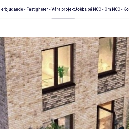
t erbjudande
Fastigheter
Våra projekt
Jobba på NCC
Om NCC
Ko