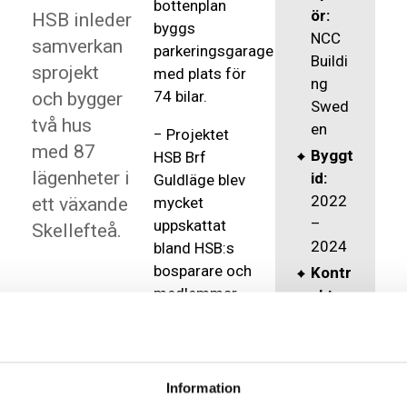
bottenplan
ör:
HSB inleder
byggs
NCC
samverkan
parkeringsgarage
Buildi
sprojekt
med plats för
ng
74 bilar.
och bygger
Swed
två hus
en
− Projektet
med 87
Byggt
HSB Brf
lägenheter i
id:
Guldläge blev
2022
ett växande
mycket
–
uppskattat
Skellefteå.
2024
bland HSB:s
bosparare och
Kontr
medlemmar,
aktss
de vackra
umm
byggnaderna
a:
190
kommer att
MSEK
bidra till att
Information