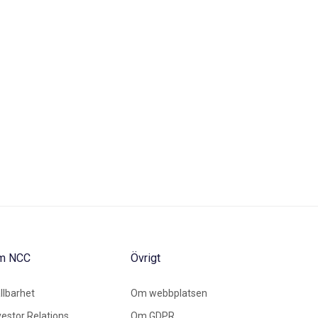
m NCC
Övrigt
llbarhet
Om webbplatsen
vestor Relations
Om GDPR