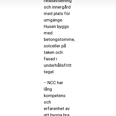
relaxavdelning
och innergård
med plats för
umgänge.
Husen byggs
med
betongstomme,
solceller på
taken och
fasad i
underhållsfritt
tegel.
− NCC har
lång
kompetens
och
erfarenhet av
att bygga bra