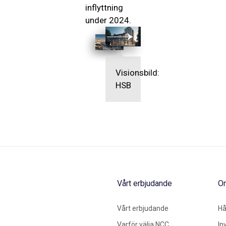
inflyttning
under 2024.
Visionsbild:
HSB
Vårt erbjudande
O
Vårt erbjudande
Hå
Varför välja NCC
In