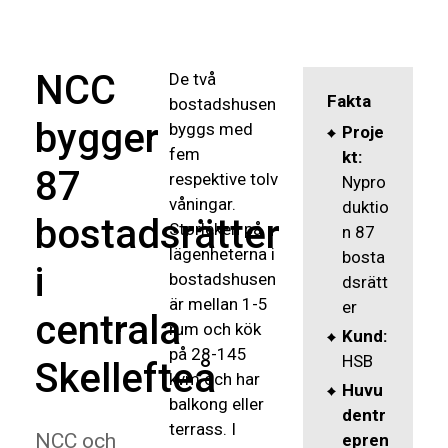
NCC
De två
Fakta
bostadshusen
bygger
byggs med
Proje
fem
kt:
87
respektive tolv
Nypro
våningar.
duktio
bostadsrätter
Storleken på
n 87
lägenheterna i
bosta
i
bostadshusen
dsrätt
är mellan 1-5
er
centrala
rum och kök
Kund:
på 28-145
HSB
Skellefteå
kvm och har
Huvu
balkong eller
dentr
terrass. I
NCC och
epren