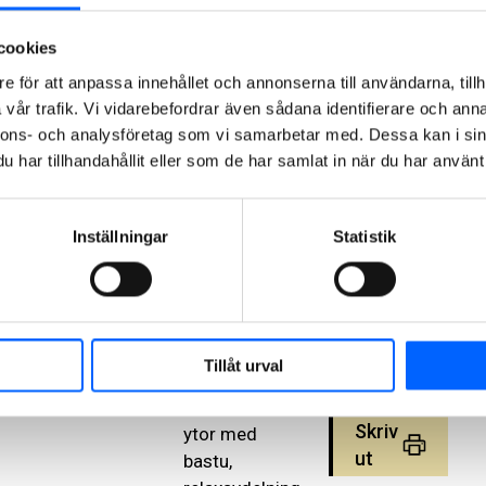
skapa ett ännu
mer attraktivt
cookies
Skellefteå.
Produktionen
e för att anpassa innehållet och annonserna till användarna, tillh
sker i gott
vår trafik. Vi vidarebefordrar även sådana identifierare och anna
Peder
samarbete
nnons- och analysföretag som vi samarbetar med. Dessa kan i sin
Dahlberg
har tillhandahållit eller som de har samlat in när du har använt 
med NCC som
Projektchef,
entreprenör,
Norrland,
säger Mattias
NCC
Inställningar
Statistik
Lundström, vd
Building
HSB Norr.
Sweden
079-078 74
Till
81
bostäderna
Tillåt urval
Skicka mail
byggs också
gemensamma
Skriv
ytor med
ut
bastu,