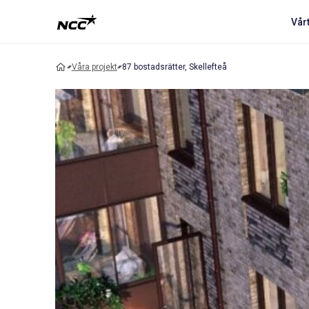
Vår
Våra projekt
87 bostadsrätter, Skellefteå