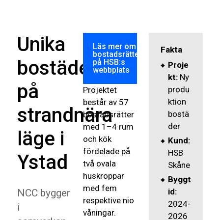
Unika
Läs mer om
Fakta
bostadsrätterna
bostäder
på HSB:s
Proje
webbplats
kt:
Ny
på
produ
Projektet
ktion
består av 57
strandnära
bostä
bostadsrätter
der
med 1–4 rum
läge i
och kök
Kund:
fördelade på
HSB
Ystad
två ovala
Skåne
huskroppar
Byggt
med fem
id:
NCC bygger
respektive nio
2024-
i
våningar.
2026