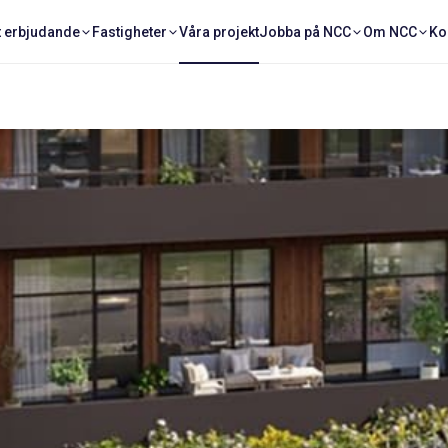
t erbjudande
Fastigheter
Våra projekt
Jobba på NCC
Om NCC
Ko