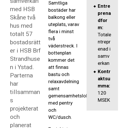
samverkan
Samtliga
Entre
med HSB
bostäder har
prena
Skåne två
balkong eller
dfor
uteplats, varav
hus med
m:
flera i minst
totalt 57
Totale
två
bostadsrätt
ntrepr
väderstreck. I
enad i
er i HSB Brf
bottenplan
samv
Strandhuse
kommer det
erkan
n i Ystad.
att finnas
Kontr
bastu och
Parterna
aktsu
relaxavdelning
har
mma:
samt
tillsamman
120
gemensamhetslokal
s
MSEK
med pentry
projekterat
och
och
WC/dusch.
planerat