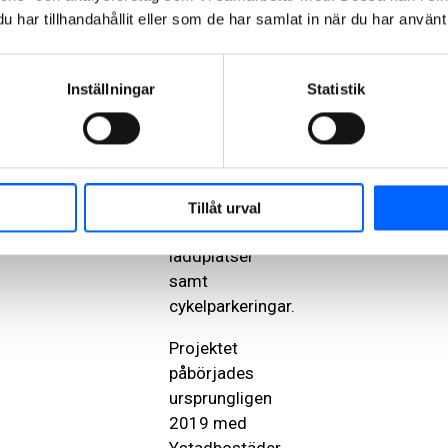
utrustas med
har tillhandahållit eller som de har samlat in när du har använt 
sedumtak och
solceller. I
NCC:s
Inställningar
Statistik
uppdrag ingår
även utemiljö
med ytor för
källsortering,
markparkeringar
Tillåt urval
med
laddplatser
samt
cykelparkeringar.
Projektet
påbörjades
ursprungligen
2019 med