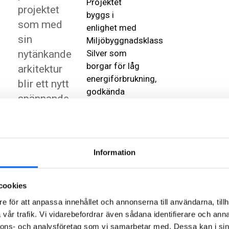
Projektet
projektet
byggs i
som med
enlighet med
sin
Miljöbyggnadsklass
nytänkande
Silver som
borgar för låg
arkitektur
energiförbrukning,
blir ett nytt
godkända
spännande
byggmaterial
tillskott till
och bra
Ystads
boendemiljö.
stadsbild.
Fastigheterna
Information
kommer
exempelvis att
platsgjutas
cookies
med
e för att anpassa innehållet och annonserna till användarna, tillh
klimatförbättrad
vår trafik. Vi vidarebefordrar även sådana identifierare och anna
betong samt
nnons- och analysföretag som vi samarbetar med. Dessa kan i sin