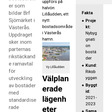
uppförs på
er som
halvön
bildar Brf
Fakta
Lillåudden, ett
Sjömärket i
nytt
Proje
bostadsområde
kt:
Västerås.
i Västerås
Nybyg
Uppdraget
hamn.
gnati
sker inom
on
parternas
bostä
rikstäckand
der
e ramavtal
Kund:
Vy Lillåudden
för
Riksb
Välplan
utveckling
yggen
av bostäder
Byggt
erade
id:
med
lägenh
2021-
standardise
2023
rade
eter
Sama