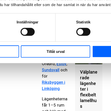
160
Svanenmärkni
har tillhandahållit eller som de har samlat in när du har använt 
MSEK
ng och
utrustas med
Klima
solceller. NCC
tmärk
Inställningar
Statistik
har byggt
ning:
enligt detta
Svane
bostadskonce
n
pt på flera håll
i Sverige,
Tillåt urval
bland annat i
Örebro,
,
Eslöv
och
Sundsvall
Välplane
för
rade
Riksbyggen i
lägenhe
.
Linköping
ter i
flexibelt
Lägenheterna
lamellhu
får 1–5 rum
s