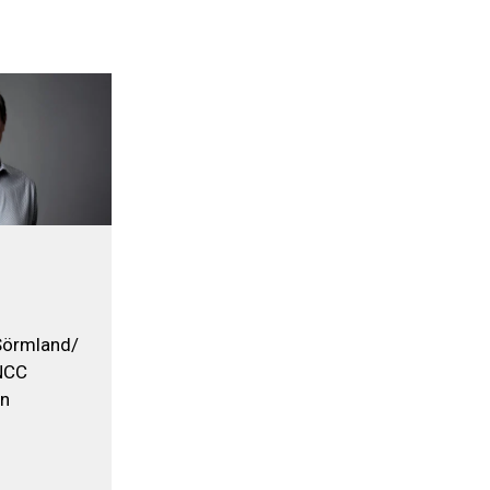
Sörmland/
 NCC
en