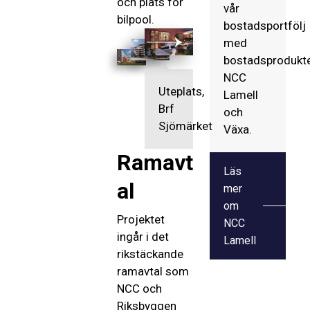
och plats för
vår
bilpool.
Gatuvy,
bostadsportfölj
Brf
med
Sjömärket
bostadsprodukt
NCC
Lamell
och
Växa.
Ramavt
Läs
al
mer
om
Projektet
NCC
ingår i det
Lamell
rikstäckande
ramavtal som
NCC och
Riksbyggen