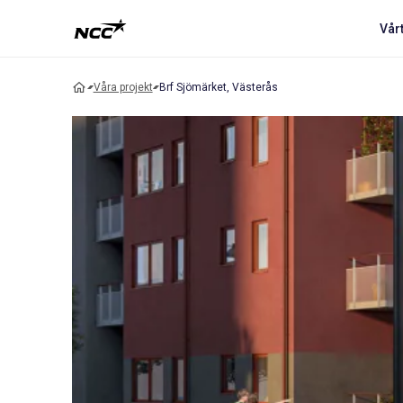
Vår
Våra projekt
Brf Sjömärket, Västerås