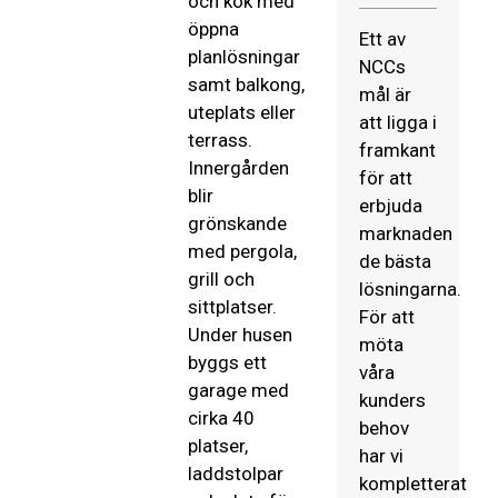
och kök med
öppna
Ett av
planlösningar
NCCs
samt balkong,
mål är
uteplats eller
att ligga i
terrass.
framkant
Innergården
för att
blir
erbjuda
grönskande
marknaden
med pergola,
de bästa
grill och
lösningarna.
sittplatser.
För att
Under husen
möta
byggs ett
våra
garage med
kunders
cirka 40
behov
platser,
har vi
laddstolpar
kompletterat