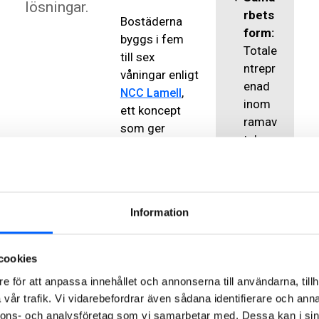
lösningar.
rbets
Bostäderna
form:
byggs i fem
Totale
till sex
ntrepr
våningar enligt
enad
,
NCC Lamell
inom
ett koncept
ramav
som ger
tal
välplanerade
Bosta
lägenheter
dspro
med hög
dukt:
boendekvalitet
Information
NCC
, låg
Lamel
energiförbruk
l
ning och god
cookies
Kontr
fastighetseko
e för att anpassa innehållet och annonserna till användarna, tillh
aktsu
nomi. Husen
vår trafik. Vi vidarebefordrar även sådana identifierare och anna
mma:
får
nnons- och analysföretag som vi samarbetar med. Dessa kan i sin