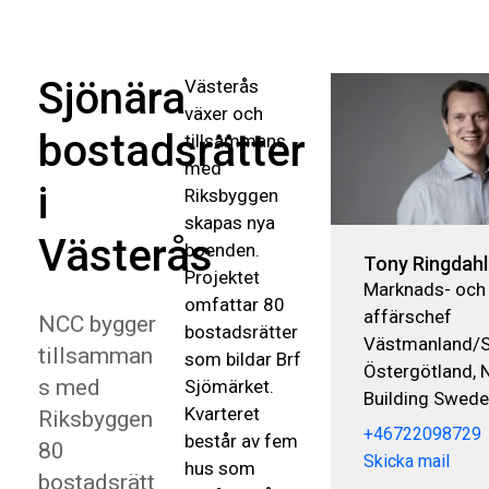
Sjönära
Västerås
växer och
bostadsrätter
tillsammans
med
i
Riksbyggen
skapas nya
Västerås
boenden.
Tony Ringdahl
Projektet
Marknads- och
omfattar 80
affärschef
NCC bygger
bostadsrätter
Västmanland/
tillsamman
som bildar Brf
Östergötland,
s med
Sjömärket.
Building Swed
Kvarteret
Riksbyggen
+46722098729
består av fem
80
Skicka mail
hus som
bostadsrätt