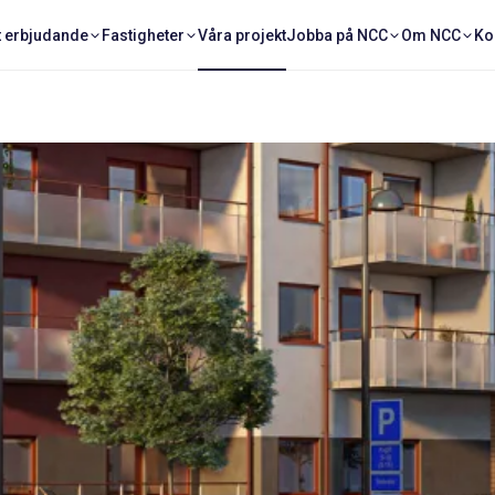
t erbjudande
Fastigheter
Våra projekt
Jobba på NCC
Om NCC
Ko