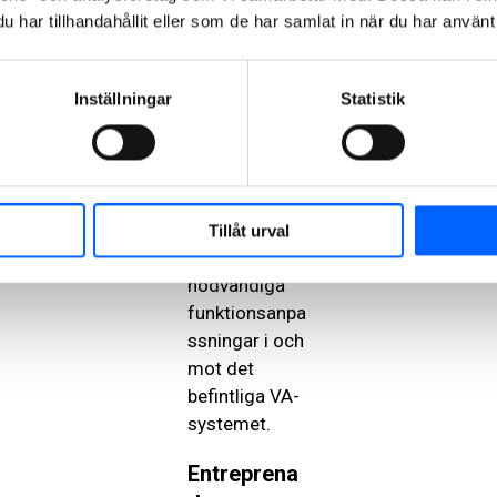
en
har tillhandahållit eller som de har samlat in när du har använt 
dricksvattenle
dning och tre
pumpstationer
Inställningar
Statistik
placerade i
Älvängen, Nol
och Nödinge. I
uppdraget
ingår också
Tillåt urval
att göra
nödvändiga
funktionsanpa
ssningar i och
mot det
befintliga VA-
systemet.
Entreprena