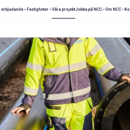
t erbjudande
Fastigheter
Våra projekt
Jobba på NCC
Om NCC
Ko