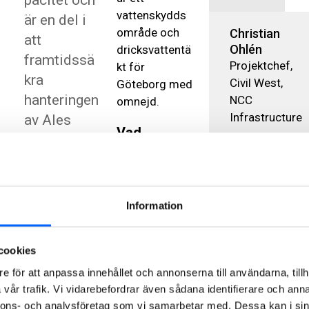
pacitet och
vattenskydds
är en del i
område och
Christian
att
Ohlén
dricksvattentä
framtidssä
Projektchef,
kt för
kra
Civil West,
Göteborg med
hanteringen
NCC
omnejd.
Infrastructure
av Ales
Vad
avloppsvatt
Skicka mail
omfattar
en.
projektet?
NCC ska
Information
bygga en 12
kilometer lång
överföringsle
cookies
dning längs
e för att anpassa innehållet och annonserna till användarna, tillh
med Göta Älv,
vår trafik. Vi vidarebefordrar även sådana identifierare och anna
samt bygga
nnons- och analysföretag som vi samarbetar med. Dessa kan i sin