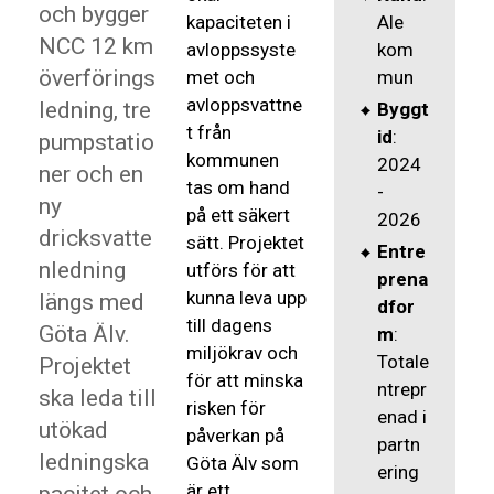
och bygger
kapaciteten i
Ale
NCC 12 km
avloppssyste
kom
överförings
met och
mun
avloppsvattne
ledning, tre
Byggt
t från
id
:
pumpstatio
kommunen
2024
ner och en
tas om hand
-
ny
på ett säkert
2026
dricksvatte
sätt. Projektet
Entre
nledning
utförs för att
prena
kunna leva upp
längs med
dfor
till dagens
Göta Älv.
m
:
miljökrav och
Totale
Projektet
för att minska
ntrepr
ska leda till
risken för
enad i
utökad
påverkan på
partn
ledningska
Göta Älv som
ering
är ett