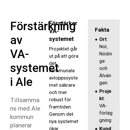
Förstärkning
Förstärker
Fakta
VA-
av
systemet
Ort
:
Nol,
Projektet går
VA-
Nödin
ut på att göra
ge
det
systemet
och
kommunala
Älvän
avloppssyste
i Ale
gen
met säkrare
Proje
och mer
kt
:
Tillsamma
robust för
VA-
framtiden.
ns med Ale
förläg
Genom det
kommun
gning
nya systemet
planerar
ökar
Kund
: