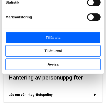
Statistik
Få tips om lediga jobb
Marknadsföring
Anmäl dig till vårt utskick
Tillåt alla
Rekrytering på NCC
Tillåt urval
Så går det till på NCC vid rekrytering
Avvisa
Hantering av personuppgifter
Läs om vår integritetspolicy