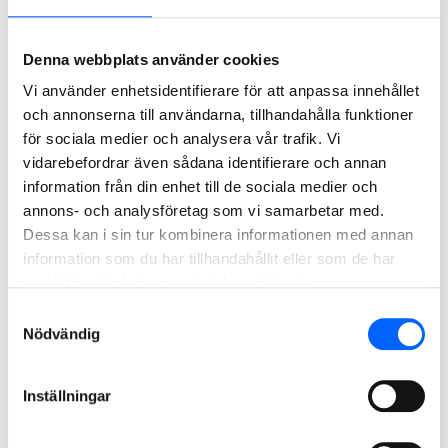
Affärsutvecklare Building
Jönköping
2026-08-09
Sydost
Denna webbplats använder cookies
Projektchef inom industri
Flera orter
2026-08-09
och energi, Civil West
Vi använder enhetsidentifierare för att anpassa innehållet
Anbudsingenjör mark
Uddevalla
2026-08-31
och annonserna till användarna, tillhandahålla funktioner
för sociala medier och analysera vår trafik. Vi
Anbudsingenjör Mark
Östersund
2026-08-09
vidarebefordrar även sådana identifierare och annan
Anbudsingenjör Mark
Flera orter
2026-08-09
information från din enhet till de sociala medier och
annons- och analysföretag som vi samarbetar med.
1
3
4
5
6
7
9
...
...
Dessa kan i sin tur kombinera informationen med annan
information som du har tillhandahållit eller som de har
samlat in när du har använt deras tjänster.
Samtyckesval
Öppen ansökan
Nödvändig
Inställningar
Bli en del av NCC!