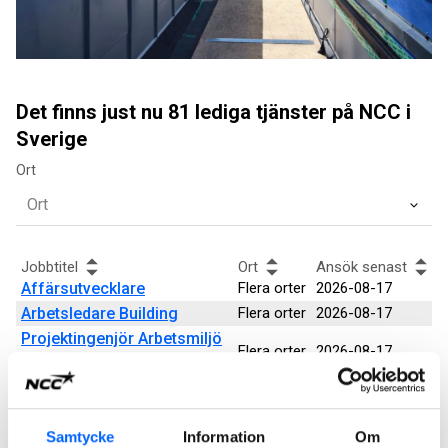
Det finns just nu 81 lediga tjänster på NCC i
Sverige
Ort
Jobbtitel
Ort
Ansök senast
Affärsutvecklare
Flera orter
2026-08-17
Arbetsledare Building
Flera orter
2026-08-17
Projektingenjör Arbetsmiljö
Flera orter
2026-08-17
Building
Anbudsingenjör, Civil
Solna
2026-08-16
Stockholm
Samtycke
Information
Om
Platschef betong
Flera orter
2026-08-09