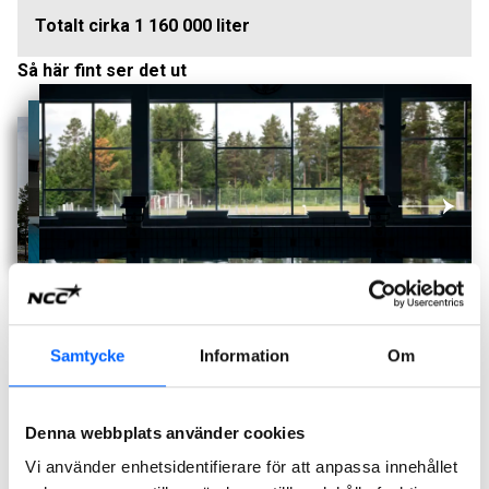
Totalt cirka 1 160 000 liter
Så här fint ser det ut
Samtycke
Information
Om
Foto: Erik Mårtensson.
Under byggtiden
Denna webbplats använder cookies
Vi använder enhetsidentifierare för att anpassa innehållet
Produktionsbilder från sommaren 2021