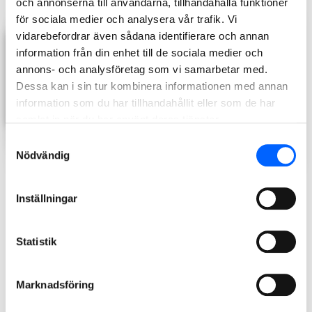
och annonserna till användarna, tillhandahålla funktioner
för sociala medier och analysera vår trafik. Vi
vidarebefordrar även sådana identifierare och annan
information från din enhet till de sociala medier och
annons- och analysföretag som vi samarbetar med.
Dessa kan i sin tur kombinera informationen med annan
information som du har tillhandahållit eller som de har
samlat in när du har använt deras tjänster.
Samtyckesval
Nödvändig
Inställningar
Statistik
Spadtag 8 april 2020
Från vänster:
Marknadsföring
Stefan Dalin, ordförande i Timrå Kommunstyrelse.
Gunnar Grönberg, ordförande i Timrå kultur och tekniknämnd.