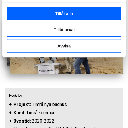
Petter Lundqvist, affärsansvarig, NCC Building Norrland.
Tillåt alla
Tillåt urval
Avvisa
Fakta
Projekt:
Timrå nya badhus
Kund:
Timrå kommun
Byggtid:
2020-2022