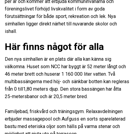
per år och kommer att erbjuda kommuninvånarna och
föreningslivet förhöjd livskvalitet i form av goda
förutsättningar för både sport, rekreation och lek. Nya
simhallen ligger direkt närhet till nuvarande skolor och
ishall.
Här finns något för alla
Den nya simhallen är en plats där alla kan känna sig
välkomna. Huset som NCC har byggt är 52 meter långt och
46 meter brett och huserar 1 160 000 liter vatten. Två
multibassängerna med höj- och sänkbar botten kan regleras
från 0 till1,80 meters djup. Den stora bassängen har åtta
25-metersbanor och är 20,5 meter bred.
Familjebad, friskvård och träningsgym. Relaxavdelningen
erbjuder massagepool och Aufguss en sorts sparelaterad
bastu med eteriska oljor som hälls på varma stenar och
möjlighet att njuta ute på terrassen.